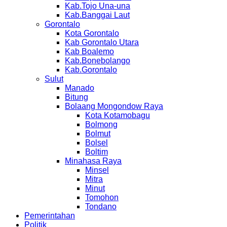
Kab.Tojo Una-una
Kab.Banggai Laut
Gorontalo
Kota Gorontalo
Kab Gorontalo Utara
Kab Boalemo
Kab.Bonebolango
Kab.Gorontalo
Sulut
Manado
Bitung
Bolaang Mongondow Raya
Kota Kotamobagu
Bolmong
Bolmut
Bolsel
Boltim
Minahasa Raya
Minsel
Mitra
Minut
Tomohon
Tondano
Pemerintahan
Politik