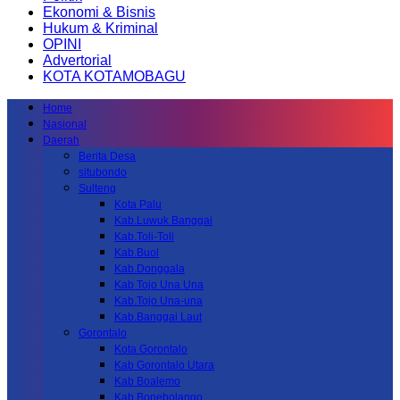
Ekonomi & Bisnis
Hukum & Kriminal
OPINI
Advertorial
KOTA KOTAMOBAGU
Home
Nasional
Daerah
Berita Desa
situbondo
Sulteng
Kota Palu
Kab.Luwuk Banggai
Kab.Toli-Toli
Kab.Buol
Kab.Donggala
Kab Tojo Una Una
Kab.Tojo Una-una
Kab.Banggai Laut
Gorontalo
Kota Gorontalo
Kab Gorontalo Utara
Kab Boalemo
Kab.Bonebolango