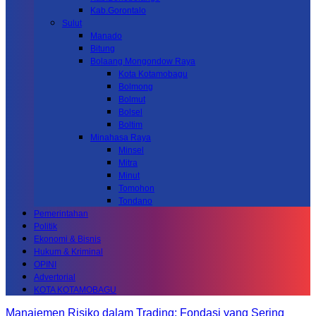
Kab.Gorontalo
Sulut
Manado
Bitung
Bolaang Mongondow Raya
Kota Kotamobagu
Bolmong
Bolmut
Bolsel
Boltim
Minahasa Raya
Minsel
Mitra
Minut
Tomohon
Tondano
Pemerintahan
Politik
Ekonomi & Bisnis
Hukum & Kriminal
OPINI
Advertorial
KOTA KOTAMOBAGU
Manajemen Risiko dalam Trading: Fondasi yang Sering