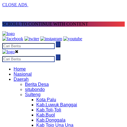
CLOSE ADS
SCROLL TO CONTINUE WITH CONTENT
✖
Home
Nasional
Daerah
Berita Desa
situbondo
Sulteng
Kota Palu
Kab.Luwuk Banggai
Kab.Toli-Toli
Kab.Buol
Kab.Donggala
Kab Tojo Una Una