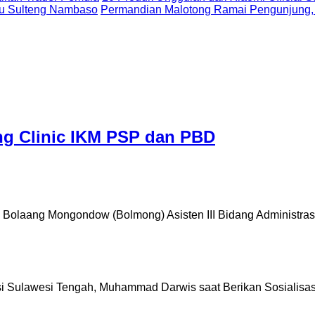
uju Sulteng Nambaso
Permandian Malotong Ramai Pengunjung,
ing Clinic IKM PSP dan PBD
laang Mongondow (Bolmong) Asisten III Bidang Administra