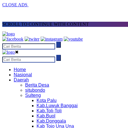
CLOSE ADS
SCROLL TO CONTINUE WITH CONTENT
✖
Home
Nasional
Daerah
Berita Desa
situbondo
Sulteng
Kota Palu
Kab.Luwuk Banggai
Kab.Toli-Toli
Kab.Buol
Kab.Donggala
Kab Tojo Una Una