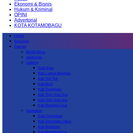
Ekonomi & Bisnis
Hukum & Kriminal
OPINI
Advertorial
KOTA KOTAMOBAGU
Home
Nasional
Daerah
Berita Desa
situbondo
Sulteng
Kota Palu
Kab.Luwuk Banggai
Kab.Toli-Toli
Kab.Buol
Kab.Donggala
Kab Tojo Una Una
Kab.Tojo Una-una
Kab.Banggai Laut
Gorontalo
Kota Gorontalo
Kab Gorontalo Utara
Kab Boalemo
Kab.Bonebolango