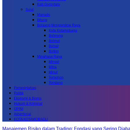
Kab.Gorontalo
Sulut
Manado
Bitung
Bolaang Mongondow Raya
Kota Kotamobagu
Bolmong
Bolmut
Bolsel
Boltim
Minahasa Raya
Minsel
Mitra
Minut
Tomohon
Tondano
Pemerintahan
Politik
Ekonomi & Bisnis
Hukum & Kriminal
OPINI
Advertorial
KOTA KOTAMOBAGU
Manajemen Risiko dalam Trading: Fondasi yang Sering Diab