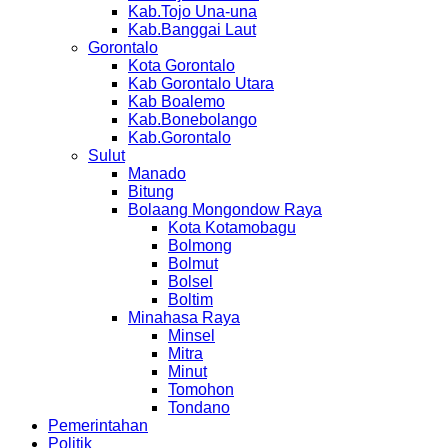
Kab.Tojo Una-una
Kab.Banggai Laut
Gorontalo
Kota Gorontalo
Kab Gorontalo Utara
Kab Boalemo
Kab.Bonebolango
Kab.Gorontalo
Sulut
Manado
Bitung
Bolaang Mongondow Raya
Kota Kotamobagu
Bolmong
Bolmut
Bolsel
Boltim
Minahasa Raya
Minsel
Mitra
Minut
Tomohon
Tondano
Pemerintahan
Politik