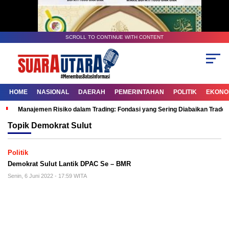
SCROLL TO CONTINUE WITH CONTENT
HOME
NASIONAL
DAERAH
PEMERINTAHAN
POLITIK
EKONOM
Manajemen Risiko dalam Trading: Fondasi yang Sering Diabaikan Trade
Topik
Demokrat Sulut
Politik
Demokrat Sulut Lantik DPAC Se – BMR
Senin, 6 Juni 2022 - 17:59 WITA