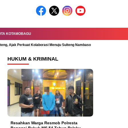
OTA KOTAMOBAGU
lteng, Ajak Perkuat Kolaborasi Menuju Sulteng Nambaso
Permandian Mal
HUKUM & KRIMINAL
Resahkan Warga Resmob Polresta
Banggai Bekuk MS 54 Tahun Pelaku