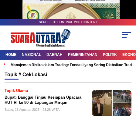
SCROLL TO CONTINUE WITH CONTENT
HOME
NASIONAL
DAERAH
PEMERINTAHAN
POLITIK
EKONOM
Manajemen Risiko dalam Trading: Fondasi yang Sering Diabaikan Trade
Topik
# CekLokasi
Topik Utama
Bupati Banggai Tinjau Kesiapan Upacara
HUT RI ke 80 di Lapangan Mirqan
Sabtu, 16 Agustus 2025 - 23:28 WITA