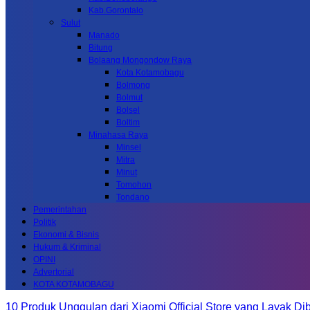
Kab.Gorontalo
Sulut
Manado
Bitung
Bolaang Mongondow Raya
Kota Kotamobagu
Bolmong
Bolmut
Bolsel
Boltim
Minahasa Raya
Minsel
Mitra
Minut
Tomohon
Tondano
Pemerintahan
Politik
Ekonomi & Bisnis
Hukum & Kriminal
OPINI
Advertorial
KOTA KOTAMOBAGU
10 Produk Unggulan dari Xiaomi Official Store yang Layak Dib