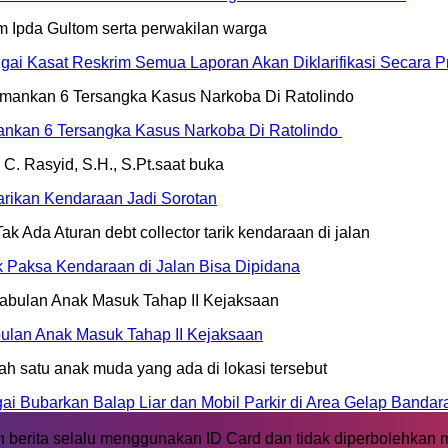
ai Kasat Reskrim Semua Laporan Akan Diklarifikasi Secara Pr
mankan 6 Tersangka Kasus Narkoba Di Ratolindo
rikan Kendaraan Jadi Sorotan
ik Paksa Kendaraan di Jalan Bisa Dipidana
ulan Anak Masuk Tahap II Kejaksaan
 Bubarkan Balap Liar dan Mobil Parkir di Area Gelap Bandar
 berita selalu menggunakan ID Card dan tidak diperbolehkan