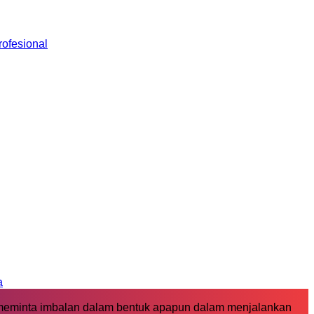
ofesional
a
 meminta imbalan dalam bentuk apapun dalam menjalankan