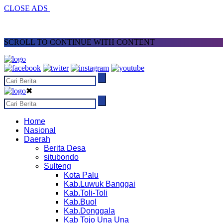
CLOSE ADS
SCROLL TO CONTINUE WITH CONTENT
✖
Home
Nasional
Daerah
Berita Desa
situbondo
Sulteng
Kota Palu
Kab.Luwuk Banggai
Kab.Toli-Toli
Kab.Buol
Kab.Donggala
Kab Tojo Una Una