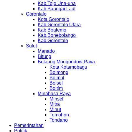
Kab.Tojo Una-una
Kab.Banggai Laut
Gorontalo
Kota Gorontalo
Kab Gorontalo Utara
Kab Boalemo
Kab.Bonebolango
Kab.Gorontalo
Sulut
Manado
Bitung
Bolaang Mongondow Raya
Kota Kotamobagu
Bolmong
Bolmut
Bolsel
Boltim
Minahasa Raya
Minsel
Mitra
Minut
Tomohon
Tondano
Pemerintahan
Politik