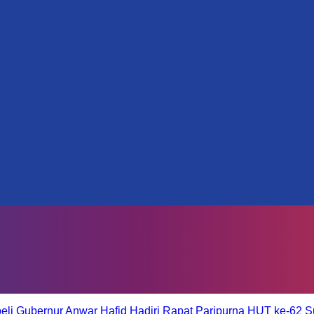
eli
Gubernur Anwar Hafid Hadiri Rapat Paripurna HUT ke-62 S