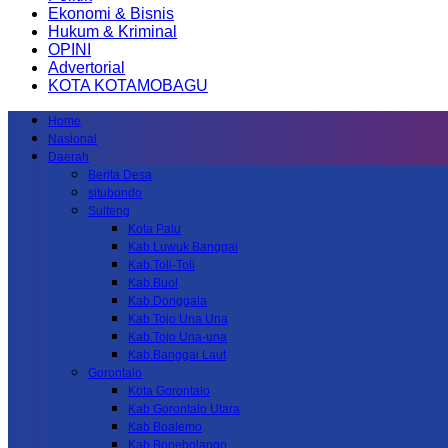
Ekonomi & Bisnis
Hukum & Kriminal
OPINI
Advertorial
KOTA KOTAMOBAGU
Home
Nasional
Daerah
Berita Desa
situbondo
Sulteng
Kota Palu
Kab.Luwuk Banggai
Kab.Toli-Toli
Kab.Buol
Kab.Donggala
Kab Tojo Una Una
Kab.Tojo Una-una
Kab.Banggai Laut
Gorontalo
Kota Gorontalo
Kab Gorontalo Utara
Kab Boalemo
Kab.Bonebolango