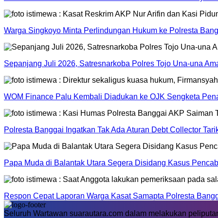
Warga Singkoyo Minta Perlindungan Hukum ke Polresta Bangg
Sepanjang Juli 2026, Satresnarkoba Polres Tojo Una-una A
WOM Finance Palu Kembali Diadukan ke OJK Sengketa Pena
Polresta Banggai Ingatkan Tak Ada Aturan Debt Collector Tar
Papa Muda di Balantak Utara Segera Disidang Kasus Pencab
Respon Cepat Laporan Warga Kasat Samapta Polresta Banggai
Seluruh Wartawan suarautara.com dalam melakukan peliputan