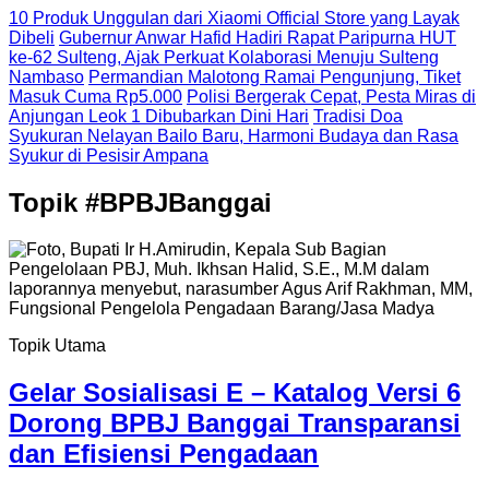
10 Produk Unggulan dari Xiaomi Official Store yang Layak
Dibeli
Gubernur Anwar Hafid Hadiri Rapat Paripurna HUT
ke-62 Sulteng, Ajak Perkuat Kolaborasi Menuju Sulteng
Nambaso
Permandian Malotong Ramai Pengunjung, Tiket
Masuk Cuma Rp5.000
Polisi Bergerak Cepat, Pesta Miras di
Anjungan Leok 1 Dibubarkan Dini Hari
Tradisi Doa
Syukuran Nelayan Bailo Baru, Harmoni Budaya dan Rasa
Syukur di Pesisir Ampana
Topik
#BPBJBanggai
Topik Utama
Gelar Sosialisasi E – Katalog Versi 6
Dorong BPBJ Banggai Transparansi
dan Efisiensi Pengadaan