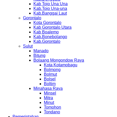
Kab Tojo Una Una
Kab.Tojo Una-una
Kab.Banggai Laut
Gorontalo
Kota Gorontalo
Kab Gorontalo Utara
Kab Boalemo
Kab.Bonebolango
Kab.Gorontalo
Sulut
Manado
Bitung
Bolaang Mongondow Raya
Kota Kotamobagu
Bolmong
Bolmut
Bolsel
Boltim
Minahasa Raya
Minsel
Mitra
Minut
Tomohon
Tondano
Pemerintahan