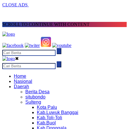
CLOSE ADS
SCROLL TO CONTINUE WITH CONTENT
✖
Home
Nasional
Daerah
Berita Desa
situbondo
Sulteng
Kota Palu
Kab.Luwuk Banggai
Kab.Toli-Toli
Kab.Buol
Kab.Donggala