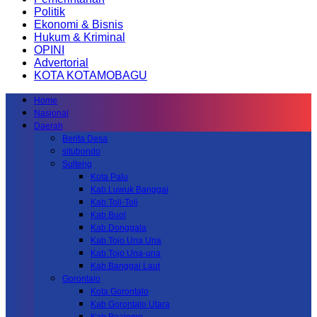
Politik
Ekonomi & Bisnis
Hukum & Kriminal
OPINI
Advertorial
KOTA KOTAMOBAGU
Home
Nasional
Daerah
Berita Desa
situbondo
Sulteng
Kota Palu
Kab.Luwuk Banggai
Kab.Toli-Toli
Kab.Buol
Kab.Donggala
Kab Tojo Una Una
Kab.Tojo Una-una
Kab.Banggai Laut
Gorontalo
Kota Gorontalo
Kab Gorontalo Utara