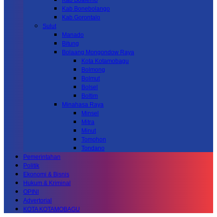
Kab Boalemo
Kab.Bonebolango
Kab.Gorontalo
Sulut
Manado
Bitung
Bolaang Mongondow Raya
Kota Kotamobagu
Bolmong
Bolmut
Bolsel
Boltim
Minahasa Raya
Minsel
Mitra
Minut
Tomohon
Tondano
Pemerintahan
Politik
Ekonomi & Bisnis
Hukum & Kriminal
OPINI
Advertorial
KOTA KOTAMOBAGU