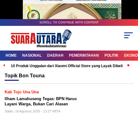
SCROLL TO CONTINUE WITH CONTENT
HOME
NASIONAL
DAERAH
PEMERINTAHAN
POLITIK
EKONOM
10 Produk Unggulan dari Xiaomi Official Store yang Layak Dibeli
G
Topik
Bon Touna
Kab Tojo Una Una
Ilham Lamahuseng Tegas: BPN Harus
Layani Warga, Bukan Cari Alasan
Sabtu, 16 Agustus 2025 - 13:27 WITA