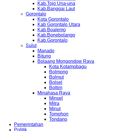
Kab.Tojo Una-una
Kab.Banggai Laut
Gorontalo
Kota Gorontalo
Kab Gorontalo Utara
Kab Boalemo
Kab.Bonebolango
Kab.Gorontalo
Sulut
Manado
Bitung
Bolaang Mongondow Raya
Kota Kotamobagu
Bolmong
Bolmut
Bolsel
Boltim
Minahasa Raya
Minsel
Mitra
Minut
Tomohon
Tondano
Pemerintahan
Politik