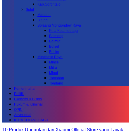
Kab.Gorontalo
Sulut
Manado
Bitung
Bolaang Mongondow Raya
Kota Kotamobagu
Bolmong
Bolmut
Bolsel
Boltim
Minahasa Raya
Minsel
Mitra
Minut
Tomohon
Tondano
Pemerintahan
Politik
Ekonomi & Bisnis
Hukum & Kriminal
OPINI
Advertorial
KOTA KOTAMOBAGU
10 Produk Unggulan dari Xiaomi Official Store yang Layak