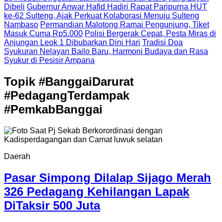
Dibeli
Gubernur Anwar Hafid Hadiri Rapat Paripurna HUT
ke-62 Sulteng, Ajak Perkuat Kolaborasi Menuju Sulteng
Nambaso
Permandian Malotong Ramai Pengunjung, Tiket
Masuk Cuma Rp5.000
Polisi Bergerak Cepat, Pesta Miras di
Anjungan Leok 1 Dibubarkan Dini Hari
Tradisi Doa
Syukuran Nelayan Bailo Baru, Harmoni Budaya dan Rasa
Syukur di Pesisir Ampana
Topik
#BanggaiDarurat
#PedagangTerdampak
#PemkabBanggai
Daerah
Pasar Simpong Dilalap Sijago Merah
326 Pedagang Kehilangan Lapak
DiTaksir 500 Juta