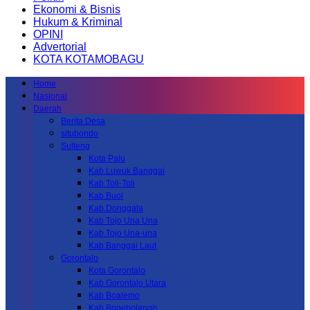
Ekonomi & Bisnis
Hukum & Kriminal
OPINI
Advertorial
KOTA KOTAMOBAGU
Home
Nasional
Daerah
Berita Desa
situbondo
Sulteng
Kota Palu
Kab.Luwuk Banggai
Kab.Toli-Toli
Kab.Buol
Kab.Donggala
Kab Tojo Una Una
Kab.Tojo Una-una
Kab.Banggai Laut
Gorontalo
Kota Gorontalo
Kab Gorontalo Utara
Kab Boalemo
Kab.Bonebolango