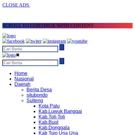
CLOSE ADS
SCROLL TO CONTINUE WITH CONTENT
✖
Home
Nasional
Daerah
Berita Desa
situbondo
Sulteng
Kota Palu
Kab.Luwuk Banggai
Kab.Toli-Toli
Kab.Buol
Kab.Donggala
Kab Tojo Una Una