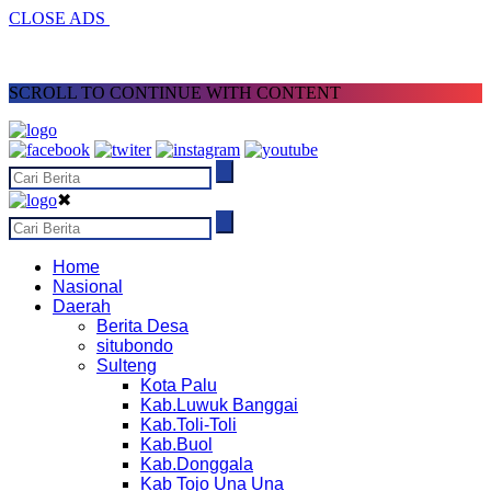
CLOSE ADS
SCROLL TO CONTINUE WITH CONTENT
✖
Home
Nasional
Daerah
Berita Desa
situbondo
Sulteng
Kota Palu
Kab.Luwuk Banggai
Kab.Toli-Toli
Kab.Buol
Kab.Donggala
Kab Tojo Una Una