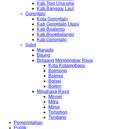
Kab.Tojo Una-una
Kab.Banggai Laut
Gorontalo
Kota Gorontalo
Kab Gorontalo Utara
Kab Boalemo
Kab.Bonebolango
Kab.Gorontalo
Sulut
Manado
Bitung
Bolaang Mongondow Raya
Kota Kotamobagu
Bolmong
Bolmut
Bolsel
Boltim
Minahasa Raya
Minsel
Mitra
Minut
Tomohon
Tondano
Pemerintahan
Politik