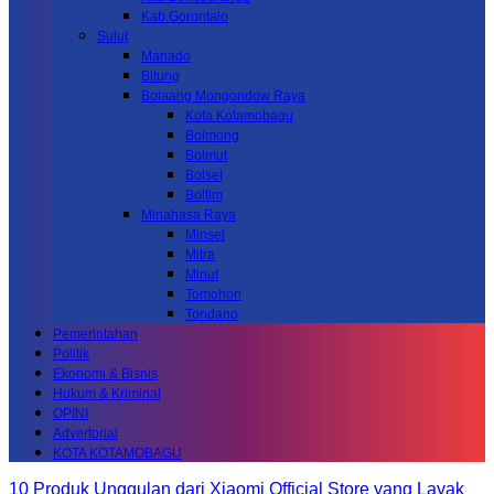
Kab.Gorontalo
Sulut
Manado
Bitung
Bolaang Mongondow Raya
Kota Kotamobagu
Bolmong
Bolmut
Bolsel
Boltim
Minahasa Raya
Minsel
Mitra
Minut
Tomohon
Tondano
Pemerintahan
Politik
Ekonomi & Bisnis
Hukum & Kriminal
OPINI
Advertorial
KOTA KOTAMOBAGU
10 Produk Unggulan dari Xiaomi Official Store yang Layak