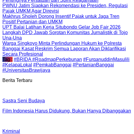
Pentingnya Persatuan dan Spirit Keagamaan
PWNU Jatim Siapkan Rekomendasi ke Presiden, Regulasi
Pajak UMKM Agar Direvisi
Makhrus Sholeh Dorong Insentif Pajak untuk Jaga Tren
Positif Pertanian dan UMKM
UPT Balai Latihan Kerja Situbondo Gelar Job Fair 2026
Langkah DPD Jawab Sorotan Komunitas Jurnalistik di Tojo
Una-Una
Warga Singkoyo Minta Perlindungan Hukum ke Polresta
Banggai Kasat Reskrim Semua Laporan Akan Diklarifikasi
Secara Profesional
Tag :
#BRIDA #RoadmapPerkebunan
#FurqanuddinMasulili
#KelapaLokal
#PemkabBanggai
#PertanianBanggai
#UniversitasBrawijaya
Berita Terbaru
Sastra Seni Budaya
Film Indonesia Harus Didukung, Bukan Hanya Dibanggakan
Kriminal