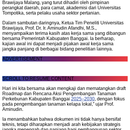
Brawijaya Malang, yang turut dihadiri oleh pimpinan
perangkat daerah, para camat, akademisi dari Universitas
Tompotika, serta pelaku usaha sektor pertanian.
Dalam sambutan daringnya, Ketua Tim Peneliti Universitas
Brawijaya, Prof. Dr. Ir. Aminudin Afandhi, M.S.,
menyampaikan terima kasih atas kerja sama yang dibangun
bersama Pemerintah Kabupaten Banggai. Ia berharap,
kajian awal ini dapat menjadi pijakan awal kerja sama
jangka panjang di berbagai bidang penelitian lainnya.
ADVERTISEMENT
SCROLL TO RESUME CONTENT
Hari ini kita bersama akan mengkaji dan mematangkan draft
Roadmap dan Rencana Aksi Pengembangan Tanaman
Perkebunan Kabupaten Banggai
2025–2030
, dengan fokus
pada pengembangan tanaman kelapa lokal,” ujar Prof.
Aminudin.
Ia menambahkan bahwa dokumen ini tidak hanya bersifat
teknis, tetapi diharapkan menjadi arah kebijakan strategis
jangka menengah dan panjang bagi pembangunan sektor