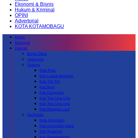
Ekonomi & Bisnis
Hukum & Kriminal
OPINI
Advertorial
KOTA KOTAMOBAGU
Home
Nasional
Daerah
Berita Desa
situbondo
Sulteng
Kota Palu
Kab.Luwuk Banggai
Kab.Toli-Toli
Kab.Buol
Kab.Donggala
Kab Tojo Una Una
Kab.Tojo Una-una
Kab.Banggai Laut
Gorontalo
Kota Gorontalo
Kab Gorontalo Utara
Kab Boalemo
Kab.Bonebolango