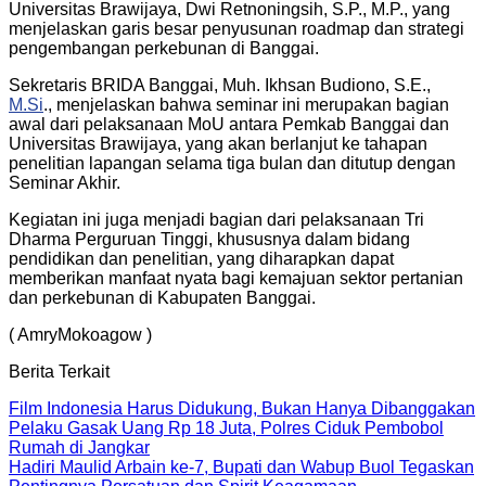
Universitas Brawijaya, Dwi Retnoningsih, S.P., M.P., yang
menjelaskan garis besar penyusunan roadmap dan strategi
pengembangan perkebunan di Banggai.
Sekretaris BRIDA Banggai, Muh. Ikhsan Budiono, S.E.,
M.Si
., menjelaskan bahwa seminar ini merupakan bagian
awal dari pelaksanaan MoU antara Pemkab Banggai dan
Universitas Brawijaya, yang akan berlanjut ke tahapan
penelitian lapangan selama tiga bulan dan ditutup dengan
Seminar Akhir.
Kegiatan ini juga menjadi bagian dari pelaksanaan Tri
Dharma Perguruan Tinggi, khususnya dalam bidang
pendidikan dan penelitian, yang diharapkan dapat
memberikan manfaat nyata bagi kemajuan sektor pertanian
dan perkebunan di Kabupaten Banggai.
( AmryMokoagow )
Berita Terkait
Film Indonesia Harus Didukung, Bukan Hanya Dibanggakan
Pelaku Gasak Uang Rp 18 Juta, Polres Ciduk Pembobol
Rumah di Jangkar
Hadiri Maulid Arbain ke-7, Bupati dan Wabup Buol Tegaskan