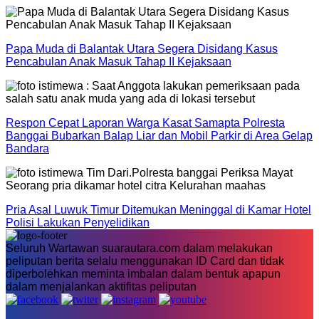
Papa Muda di Balantak Utara Segera Disidang Kasus
Pencabulan Anak Masuk Tahap II Kejaksaan
Respon Cepat Laporan Warga Kasat Samapta Polresta
Banggai Bubarkan Balap Liar dan Mobil Parkir di Area Gelap
Bandara
Pria Asal Luwuk Timur Ditemukan Meninggal di Kamar Hotel
Polisi Lakukan Penyelidikan
Seluruh Wartawan suarautara.com dalam melakukan
peliputan berita selalu menggunakan ID Card dan tidak
diperbolehkan meminta imbalan dalam bentuk apapun
dalam menjalankan aktifitas peliputan