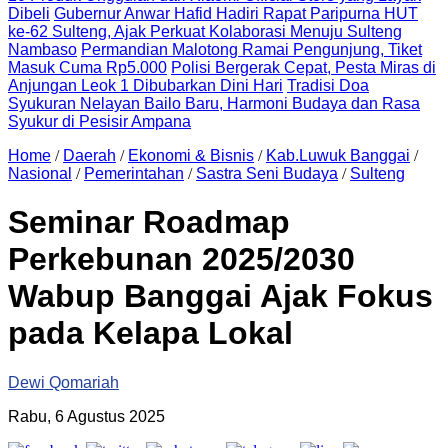
Dibeli
Gubernur Anwar Hafid Hadiri Rapat Paripurna HUT
ke-62 Sulteng, Ajak Perkuat Kolaborasi Menuju Sulteng
Nambaso
Permandian Malotong Ramai Pengunjung, Tiket
Masuk Cuma Rp5.000
Polisi Bergerak Cepat, Pesta Miras di
Anjungan Leok 1 Dibubarkan Dini Hari
Tradisi Doa
Syukuran Nelayan Bailo Baru, Harmoni Budaya dan Rasa
Syukur di Pesisir Ampana
Home
/
Daerah
/
Ekonomi & Bisnis
/
Kab.Luwuk Banggai
/
Nasional
/
Pemerintahan
/
Sastra Seni Budaya
/
Sulteng
Seminar Roadmap
Perkebunan 2025/2030
Wabup Banggai Ajak Fokus
pada Kelapa Lokal
Dewi Qomariah
Rabu, 6 Agustus 2025