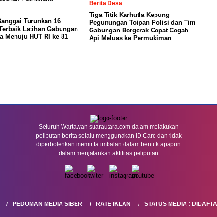
Berita Desa
Tiga Titik Karhutla Kepung
Banggai Turunkan 16
Pegunungan Toipan Polisi dan Tim
Terbaik Latihan Gabungan
Gabungan Bergerak Cepat Cegah
a Menuju HUT RI ke 81
Api Meluas ke Permukiman
Seluruh Wartawan suarautara.com dalam melakukan
peliputan berita selalu menggunakan ID Card dan tidak
diperbolehkan meminta imbalan dalam bentuk apapun
dalam menjalankan aktifitas peliputan
PEDOMAN MEDIA SIBER
RATE IKLAN
STATUS MEDIA : DIDAFT