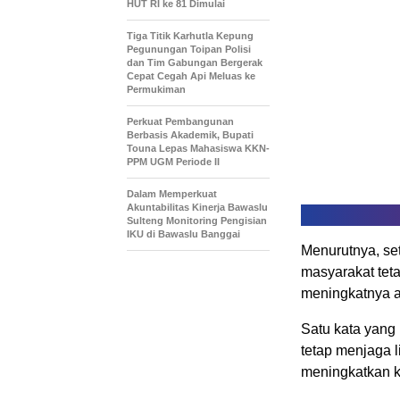
HUT RI ke 81 Dimulai
Tiga Titik Karhutla Kepung
Pegunungan Toipan Polisi
dan Tim Gabungan Bergerak
Cepat Cegah Api Meluas ke
Permukiman
Perkuat Pembangunan
Berbasis Akademik, Bupati
Touna Lepas Mahasiswa KKN-
PPM UGM Periode II
Dalam Memperkuat
Akuntabilitas Kinerja Bawaslu
Sulteng Monitoring Pengisian
IKU di Bawaslu Banggai
Menurutnya, se
masyarakat teta
meningkatnya 
Satu kata yang
tetap menjaga 
meningkatkan k