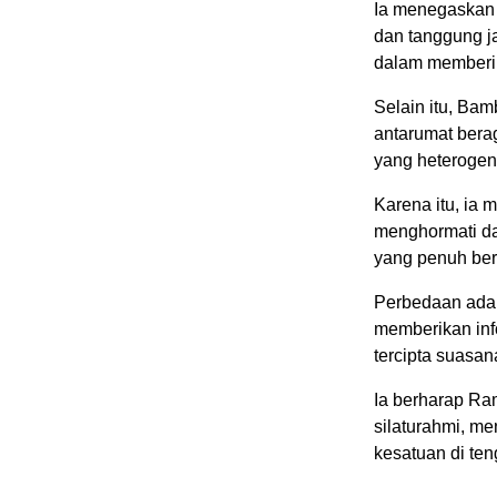
Ia menegaskan 
dan tanggung j
dalam memberik
Selain itu, Ba
antarumat bera
yang heteroge
Karena itu, ia 
menghormati d
yang penuh ber
Perbedaan adal
memberikan inf
tercipta suasa
Ia berharap Ra
silaturahmi, m
kesatuan di ten