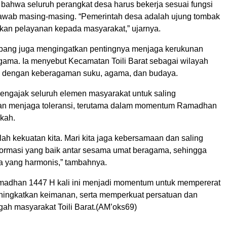
bahwa seluruh perangkat desa harus bekerja sesuai fungsi
awab masing-masing. “Pemerintah desa adalah ujung tombak
an pelayanan kepada masyarakat,” ujarnya.
mbang juga mengingatkan pentingnya menjaga kerukunan
gama. Ia menyebut Kecamatan Toili Barat sebagai wilayah
n dengan keberagaman suku, agama, dan budaya.
mengajak seluruh elemen masyarakat untuk saling
an menjaga toleransi, terutama dalam momentum Ramadhan
kah.
ah kekuatan kita. Mari kita jaga kebersamaan dan saling
ormasi yang baik antar sesama umat beragama, sehingga
na yang harmonis,” tambahnya.
madhan 1447 H kali ini menjadi momentum untuk mempererat
eningkatkan keimanan, serta memperkuat persatuan dan
gah masyarakat Toili Barat.(AM’oks69)