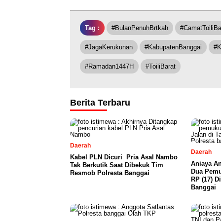
Tag :
#BulanPenuhBrtkah
#CamatToiliBa
#JagaKerukunan
#KabupatenBanggai
#K
#Ramadan1447H
#ToiliBarat
Berita Terbaru
Daerah
Daerah
Kabel PLN Dicuri Pria Asal Nambo
Aniaya An
Tak Berkutik Saat Dibekuk Tim
Dua Pemu
Resmob Polresta Banggai
RP (17) D
Banggai