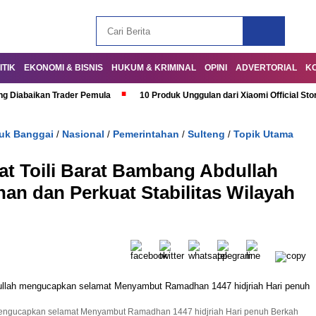
ITIK
EKONOMI & BISNIS
HUKUM & KRIMINAL
OPINI
ADVERTORIAL
K
ng Diabaikan Trader Pemula
10 Produk Unggulan dari Xiaomi Official Sto
uk Banggai
Nasional
Pemerintahan
Sulteng
Topik Utama
/
/
/
/
 Toili Barat Bambang Abdullah
an dan Perkuat Stabilitas Wilayah
h mengucapkan selamat Menyambut Ramadhan 1447 hidjriah Hari penuh Berkah