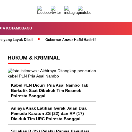
OTA KOTAMOBAGU
re yang Layak Dibeli
Gubernur Anwar Hafid Hadiri Rapat Paripurna HUT 
HUKUM & KRIMINAL
Kabel PLN Dicuri Pria Asal Nambo Tak
Berkutik Saat Dibekuk Tim Resmob
Polresta Banggai
Aniaya Anak Latihan Gerak Jalan Dua
Pemuda Karaton ZS (22) dan RP (17)
Diciduk Tim URC Polresta Banggai
SU alias B (22) Pelaku Ramas Payudara