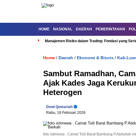
HOME
NASIONAL
DAERAH
PEMERINTAHAN
POL
Manajemen Risiko dalam Trading: Fondasi yang Seri
Home
Daerah
Ekonomi & Bisnis
Kab.Luw
/
/
/
Sambut Ramadhan, Camat
Ajak Kades Jaga Kerukun
Heterogen
Dewi Qomariah
Rabu, 18 Februari 2026
foto istimewa : Camat Toili Barat Bambang P.Abdulla