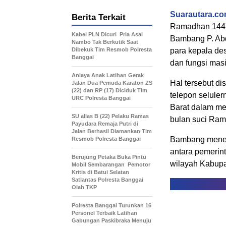
Suarautara.c
Berita Terkait
Ramadhan 1447 
Kabel PLN Dicuri Pria Asal
Bambang P. Abd
Nambo Tak Berkutik Saat
Dibekuk Tim Resmob Polresta
para kepala de
Banggai
dan fungsi mas
Aniaya Anak Latihan Gerak
Hal tersebut d
Jalan Dua Pemuda Karaton ZS
(22) dan RP (17) Diciduk Tim
telepon selule
URC Polresta Banggai
Barat dalam me
SU alias B (22) Pelaku Ramas
bulan suci Ra
Payudara Remaja Putri di
Jalan Berhasil Diamankan Tim
Bambang meneka
Resmob Polresta Banggai
antara pemerin
Berujung Petaka Buka Pintu
wilayah Kabupa
Mobil Sembarangan Pemotor
Kritis di Batui Selatan
Satlantas Polresta Banggai
Olah TKP
Polresta Banggai Turunkan 16
Personel Terbaik Latihan
Gabungan Paskibraka Menuju