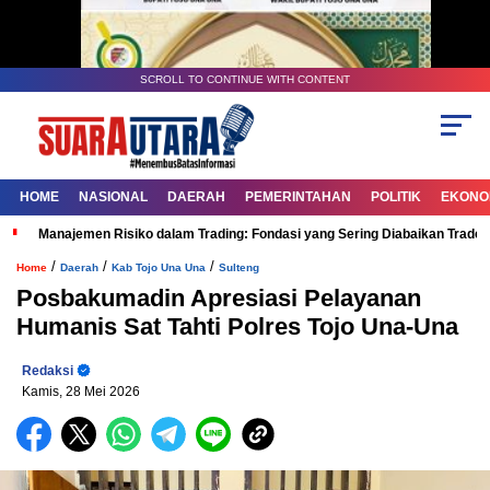
SCROLL TO CONTINUE WITH CONTENT
HOME
NASIONAL
DAERAH
PEMERINTAHAN
POLITIK
EKONOM
Manajemen Risiko dalam Trading: Fondasi yang Sering Diabaikan Trade
/
/
/
Home
Daerah
Kab Tojo Una Una
Sulteng
Posbakumadin Apresiasi Pelayanan
Humanis Sat Tahti Polres Tojo Una-Una
Redaksi
Kamis, 28 Mei 2026