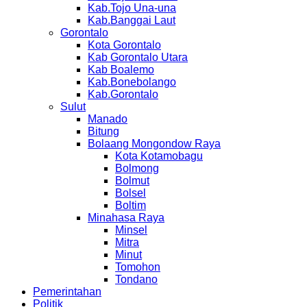
Kab.Tojo Una-una
Kab.Banggai Laut
Gorontalo
Kota Gorontalo
Kab Gorontalo Utara
Kab Boalemo
Kab.Bonebolango
Kab.Gorontalo
Sulut
Manado
Bitung
Bolaang Mongondow Raya
Kota Kotamobagu
Bolmong
Bolmut
Bolsel
Boltim
Minahasa Raya
Minsel
Mitra
Minut
Tomohon
Tondano
Pemerintahan
Politik