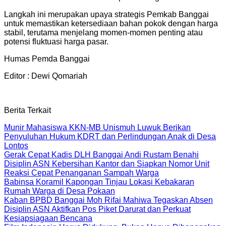
Langkah ini merupakan upaya strategis Pemkab Banggai
untuk memastikan ketersediaan bahan pokok dengan harga
stabil, terutama menjelang momen-momen penting atau
potensi fluktuasi harga pasar.
Humas Pemda Banggai
Editor : Dewi Qomariah
Berita Terkait
Munir Mahasiswa KKN-MB Unismuh Luwuk Berikan
Penyuluhan Hukum KDRT dan Perlindungan Anak di Desa
Lontos
Gerak Cepat Kadis DLH Banggai Andi Rustam Benahi
Disiplin ASN Kebersihan Kantor dan Siapkan Nomor Unit
Reaksi Cepat Penanganan Sampah Warga
Babinsa Koramil Kapongan Tinjau Lokasi Kebakaran
Rumah Warga di Desa Pokaan
Kaban BPBD Banggai Moh Rifai Mahiwa Tegaskan Absen
Disiplin ASN Aktifkan Pos Piket Darurat dan Perkuat
Kesiapsiagaan Bencana