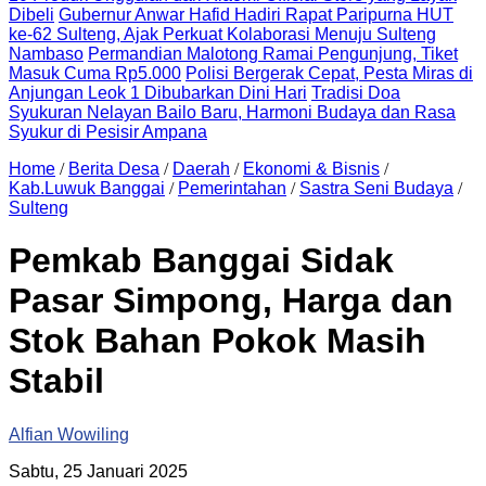
Dibeli
Gubernur Anwar Hafid Hadiri Rapat Paripurna HUT
ke-62 Sulteng, Ajak Perkuat Kolaborasi Menuju Sulteng
Nambaso
Permandian Malotong Ramai Pengunjung, Tiket
Masuk Cuma Rp5.000
Polisi Bergerak Cepat, Pesta Miras di
Anjungan Leok 1 Dibubarkan Dini Hari
Tradisi Doa
Syukuran Nelayan Bailo Baru, Harmoni Budaya dan Rasa
Syukur di Pesisir Ampana
Home
/
Berita Desa
/
Daerah
/
Ekonomi & Bisnis
/
Kab.Luwuk Banggai
/
Pemerintahan
/
Sastra Seni Budaya
/
Sulteng
Pemkab Banggai Sidak
Pasar Simpong, Harga dan
Stok Bahan Pokok Masih
Stabil
Alfian Wowiling
Sabtu, 25 Januari 2025