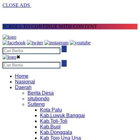
CLOSE ADS
SCROLL TO CONTINUE WITH CONTENT
✖
Home
Nasional
Daerah
Berita Desa
situbondo
Sulteng
Kota Palu
Kab.Luwuk Banggai
Kab.Toli-Toli
Kab.Buol
Kab.Donggala
Kab Tojo Una Una