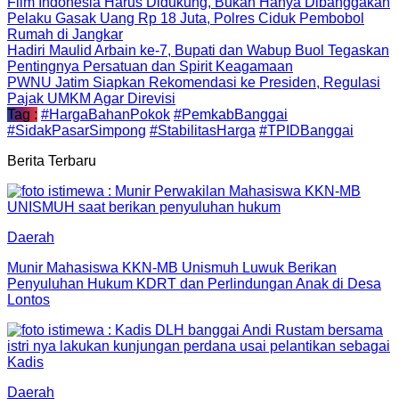
Film Indonesia Harus Didukung, Bukan Hanya Dibanggakan
Pelaku Gasak Uang Rp 18 Juta, Polres Ciduk Pembobol
Rumah di Jangkar
Hadiri Maulid Arbain ke-7, Bupati dan Wabup Buol Tegaskan
Pentingnya Persatuan dan Spirit Keagamaan
PWNU Jatim Siapkan Rekomendasi ke Presiden, Regulasi
Pajak UMKM Agar Direvisi
Tag :
#HargaBahanPokok
#PemkabBanggai
#SidakPasarSimpong
#StabilitasHarga
#TPIDBanggai
Berita Terbaru
Daerah
Munir Mahasiswa KKN-MB Unismuh Luwuk Berikan
Penyuluhan Hukum KDRT dan Perlindungan Anak di Desa
Lontos
Daerah