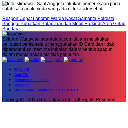
Respon Cepat Laporan Warga Kasat Samapta Polresta
Banggai Bubarkan Balap Liar dan Mobil Parkir di Area Gelap
Bandara
Seluruh Wartawan suarautara.com dalam melakukan
peliputan berita selalu menggunakan ID Card dan tidak
diperbolehkan meminta imbalan dalam bentuk apapun
dalam menjalankan aktifitas peliputan
REDAKSI
Kode Etik
Pedoman Media Siber
Rate Iklan
Status Media : Didaftarkan di Dewan Pers
Copyright © 2026 Suarautara.com - All Rights Reserved