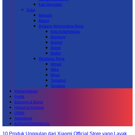
Kab.Gorontalo
Sulut
Manado
Bitung
Bolaang Mongondow Raya
Kota Kotamobagu
Bolmong
Bolmut
Bolsel
Boltim
Minahasa Raya
Minsel
Mitra
Minut
Tomohon
Tondano
Pemerintahan
Politik
Ekonomi & Bisnis
Hukum & Kriminal
OPINI
Advertorial
KOTA KOTAMOBAGU
10 Produk Unggulan dari Xiaomi Official Store yang Layak