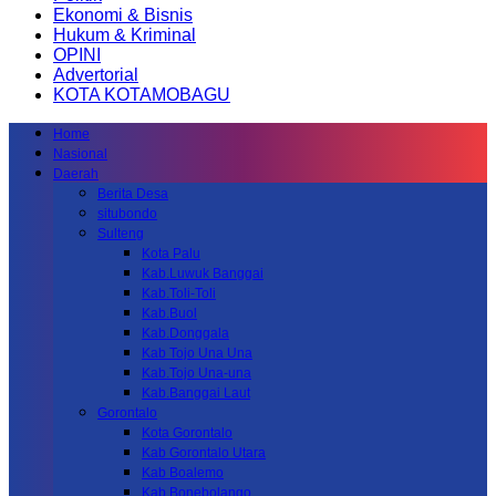
Ekonomi & Bisnis
Hukum & Kriminal
OPINI
Advertorial
KOTA KOTAMOBAGU
Home
Nasional
Daerah
Berita Desa
situbondo
Sulteng
Kota Palu
Kab.Luwuk Banggai
Kab.Toli-Toli
Kab.Buol
Kab.Donggala
Kab Tojo Una Una
Kab.Tojo Una-una
Kab.Banggai Laut
Gorontalo
Kota Gorontalo
Kab Gorontalo Utara
Kab Boalemo
Kab.Bonebolango