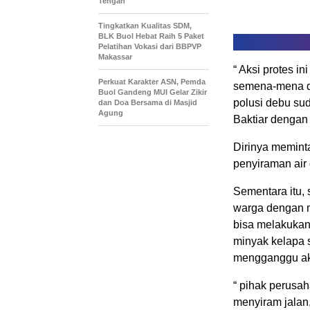
Tengah
Tingkatkan Kualitas SDM,
BLK Buol Hebat Raih 5 Paket
Pelatihan Vokasi dari BBPVP
Makassar
“ Aksi protes 
Perkuat Karakter ASN, Pemda
semena-mena de
Buol Gandeng MUI Gelar Zikir
polusi debu su
dan Doa Bersama di Masjid
Agung
Baktiar dengan
Dirinya memint
penyiraman air 
Sementara itu,
warga dengan m
bisa melakukan
minyak kelapa s
mengganggu akt
“ pihak perus
menyiram jalan,