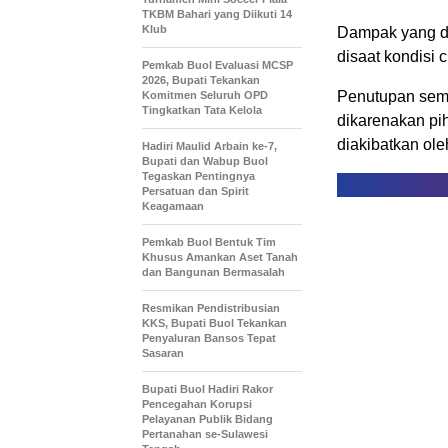
TKBM Bahari yang Diikuti 14
Klub
Dampak yang di
disaat kondisi 
Pemkab Buol Evaluasi MCSP
2026, Bupati Tekankan
Penutupan seme
Komitmen Seluruh OPD
Tingkatkan Tata Kelola
dikarenakan pi
diakibatkan ol
Hadiri Maulid Arbain ke-7,
Bupati dan Wabup Buol
Tegaskan Pentingnya
Persatuan dan Spirit
Keagamaan
Pemkab Buol Bentuk Tim
Khusus Amankan Aset Tanah
dan Bangunan Bermasalah
Resmikan Pendistribusian
KKS, Bupati Buol Tekankan
Penyaluran Bansos Tepat
Sasaran
Bupati Buol Hadiri Rakor
Pencegahan Korupsi
Pelayanan Publik Bidang
Pertanahan se-Sulawesi