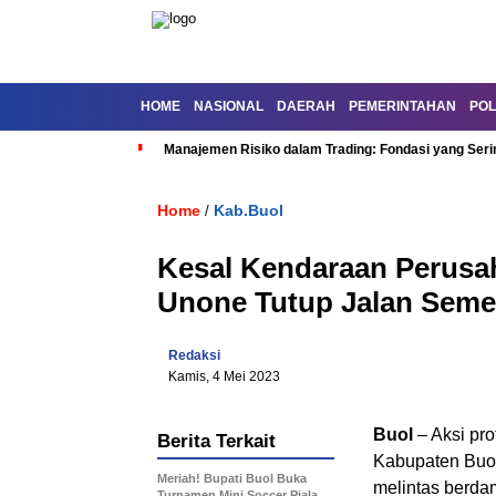
HOME
NASIONAL
DAERAH
PEMERINTAHAN
POL
Manajemen Risiko dalam Trading: Fondasi yang Seri
Home
Kab.Buol
/
Kesal Kendaraan Perusa
Unone Tutup Jalan Seme
Redaksi
Kamis, 4 Mei 2023
Buol
– Aksi pr
Berita Terkait
Kabupaten Buol
Meriah! Bupati Buol Buka
melintas berda
Turnamen Mini Soccer Piala