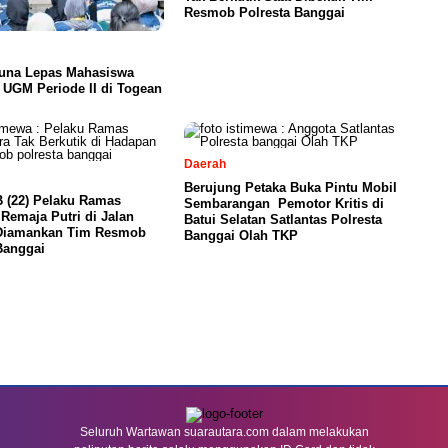
Resmob Polresta Banggai
ouna Lepas Mahasiswa
UGM Periode II di Togean
Daerah
Berujung Petaka Buka Pintu Mobil
B (22) Pelaku Ramas
Sembarangan Pemotor Kritis di
Remaja Putri di Jalan
Batui Selatan Satlantas Polresta
 Diamankan Tim Resmob
Banggai Olah TKP
Banggai
Seluruh Wartawan suarautara.com dalam melakukan