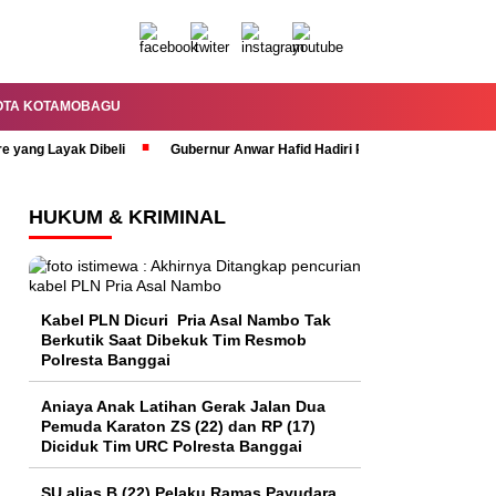
OTA KOTAMOBAGU
re yang Layak Dibeli
Gubernur Anwar Hafid Hadiri Rapat Paripurna HUT 
HUKUM & KRIMINAL
Kabel PLN Dicuri Pria Asal Nambo Tak
Berkutik Saat Dibekuk Tim Resmob
Polresta Banggai
Aniaya Anak Latihan Gerak Jalan Dua
Pemuda Karaton ZS (22) dan RP (17)
Diciduk Tim URC Polresta Banggai
SU alias B (22) Pelaku Ramas Payudara