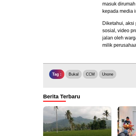
masuk dirumah 
kepada media in
Diketahui, aksi
sosial, video 
jalan oleh war
milik perusahaan
Tag :
Bukal
CCM
Unone
Berita Terbaru