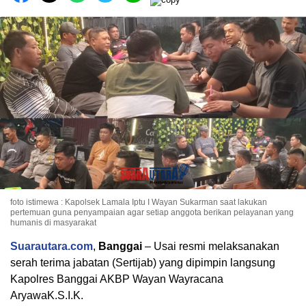
foto istimewa : Kapolsek Lamala Iptu I Wayan Sukarman saat lakukan
pertemuan guna penyampaian agar setiap anggota berikan pelayanan yang
humanis di masyarakat
Suarautara.com
,
Banggai
– Usai resmi melaksanakan
serah terima jabatan (Sertijab) yang dipimpin langsung
Kapolres Banggai AKBP Wayan Wayracana
AryawaK.S.I.K.