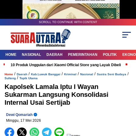
SCROLL TO CONTINUE WITH CONTENT
HOME
NASIONAL
DAERAH
PEMERINTAHAN
POLITIK
EKONOM
10 Produk Unggulan dari Xiaomi Official Store yang Layak Dibeli
G
/
/
/
/
/
/
Home
Daerah
Kab.Luwuk Banggai
Kriminal
Nasional
Sastra Seni Budaya
/
Sulteng
Topik Utama
Kapolsek Lamala Iptu I Wayan
Sukarman Langsung Konsolidasi
Internal Usai Sertijab
Dewi Qomariah
Minggu, 17 Mei 2026