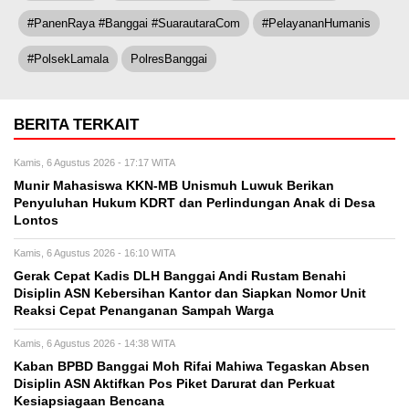
#PanenRaya #Banggai #SuarautaraCom
#PelayananHumanis
#PolsekLamala
PolresBanggai
BERITA TERKAIT
Kamis, 6 Agustus 2026 - 17:17 WITA
Munir Mahasiswa KKN-MB Unismuh Luwuk Berikan
Penyuluhan Hukum KDRT dan Perlindungan Anak di Desa
Lontos
Kamis, 6 Agustus 2026 - 16:10 WITA
Gerak Cepat Kadis DLH Banggai Andi Rustam Benahi
Disiplin ASN Kebersihan Kantor dan Siapkan Nomor Unit
Reaksi Cepat Penanganan Sampah Warga
Kamis, 6 Agustus 2026 - 14:38 WITA
Kaban BPBD Banggai Moh Rifai Mahiwa Tegaskan Absen
Disiplin ASN Aktifkan Pos Piket Darurat dan Perkuat
Kesiapsiagaan Bencana