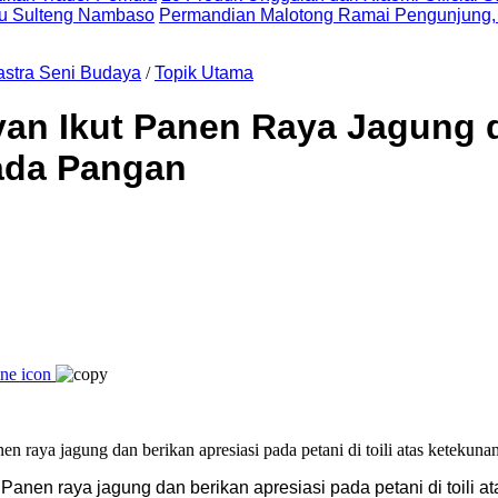
uju Sulteng Nambaso
Permandian Malotong Ramai Pengunjung,
astra Seni Budaya
/
Topik Utama
n Ikut Panen Raya Jagung di 
ada Pangan
Panen raya jagung dan berikan apresiasi pada petani di toili