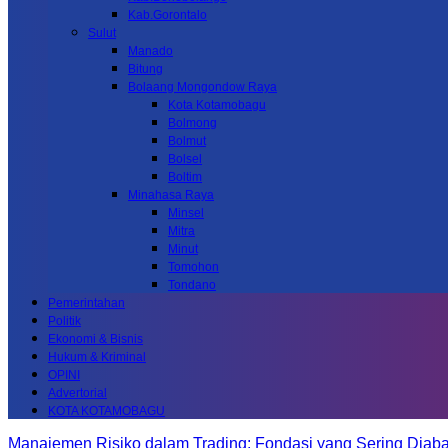
Kab.Gorontalo
Sulut
Manado
Bitung
Bolaang Mongondow Raya
Kota Kotamobagu
Bolmong
Bolmut
Bolsel
Boltim
Minahasa Raya
Minsel
Mitra
Minut
Tomohon
Tondano
Pemerintahan
Politik
Ekonomi & Bisnis
Hukum & Kriminal
OPINI
Advertorial
KOTA KOTAMOBAGU
Manajemen Risiko dalam Trading: Fondasi yang Sering Diab