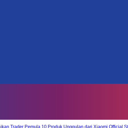
aikan Trader Pemula
10 Produk Unggulan dari Xiaomi Official S