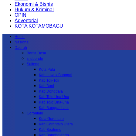
Ekonomi & Bisnis
Hukum & Kriminal
OPINI
Advertorial
KOTA KOTAMOBAGU
Home
Nasional
Daerah
Berita Desa
situbondo
Sulteng
Kota Palu
Kab.Luwuk Banggai
Kab.Toli-Toli
Kab.Buol
Kab.Donggala
Kab Tojo Una Una
Kab.Tojo Una-una
Kab.Banggai Laut
Gorontalo
Kota Gorontalo
Kab Gorontalo Utara
Kab Boalemo
Kab.Bonebolango