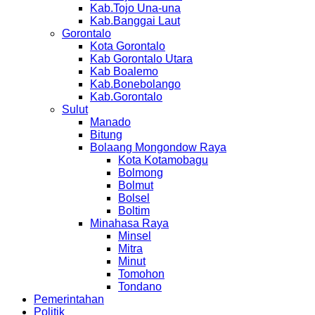
Kab.Tojo Una-una
Kab.Banggai Laut
Gorontalo
Kota Gorontalo
Kab Gorontalo Utara
Kab Boalemo
Kab.Bonebolango
Kab.Gorontalo
Sulut
Manado
Bitung
Bolaang Mongondow Raya
Kota Kotamobagu
Bolmong
Bolmut
Bolsel
Boltim
Minahasa Raya
Minsel
Mitra
Minut
Tomohon
Tondano
Pemerintahan
Politik