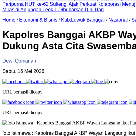
Paripurna HUT ke-62 Sulteng, Ajak Perkuat Kolaborasi Men
Miras di Anjungan Leok 1 Dibubarkan Dini Hari
Home
/
Ekonomi & Bisnis
/
Kab.Luwuk Banggai
/
Nasional
/
S
Kapolres Banggai AKBP Waya
Dukung Asta Cita Swasemb
Dewi Qomariah
Sabtu, 16 Mei 2026
URL berhasil dicopy
URL berhasil dicopy
foto istimewa : Kapolres Banggai AKBP Wayan Langsung ikut 