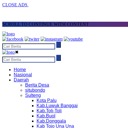
CLOSE ADS
SCROLL TO CONTINUE WITH CONTENT
✖
Home
Nasional
Daerah
Berita Desa
situbondo
Sulteng
Kota Palu
Kab.Luwuk Banggai
Kab.Toli-Toli
Kab.Buol
Kab.Donggala
Kab Tojo Una Una