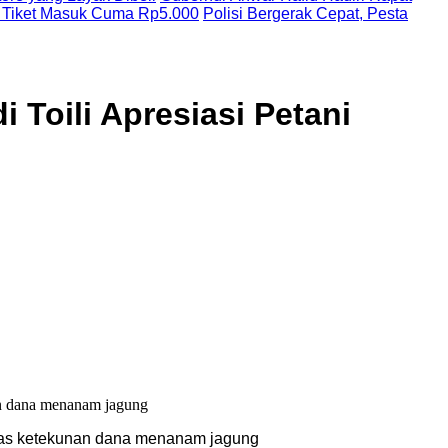
 Tiket Masuk Cuma Rp5.000
Polisi Bergerak Cepat, Pesta
Toili Apresiasi Petani
 atas ketekunan dana menanam jagung