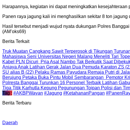
Harapannya, kegiatan ini dapat meningkatkan kesejahteraan
Panen raya jagung kali ini menghasilkan sekitar 8 ton jagung 
Hasil tersebut menjadi wujud nyata dukungan Polres Banggai
(AM’oks69)
Berita Terkait
Truk Muatan Cangkang Sawit Terperosok di Tikungan Turun
Mahasiswa Seni Universitas Negeri Malang Meneliti Tari T
Kabel PLN Dicuri Pria Asal Nambo Tak Berkutik Saat Dibek
Aniaya Anak Latihan Gerak Jalan Dua Pemuda Karaton ZS (2
SU alias B (22) Pelaku Ramas Payudara Remaja Putri di Jal
Berujung Petaka Buka Pintu Mobil Sembarangan Pemotor Kriti
Polresta Banggai Turunkan 16 Personel Terbaik Latihan Gab
Tiga Titik Karhutla Kepung Pegunungan Toipan Polisi dan 
Tag :
#AKBPWayan
#Jagung
#KetahananPangan
#PanenRay
Berita Terbaru
Daerah