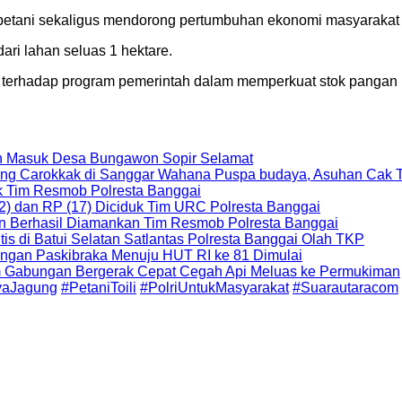
 petani sekaligus mendorong pertumbuhan ekonomi masyarakat
dari lahan seluas 1 hektare.
 terhadap program pemerintah dalam memperkuat stok pangan n
an Masuk Desa Bungawon Sopir Selamat
openg Carokkak di Sanggar Wahana Puspa budaya, Asuhan Cak 
uk Tim Resmob Polresta Banggai
2) dan RP (17) Diciduk Tim URC Polresta Banggai
an Berhasil Diamankan Tim Resmob Polresta Banggai
s di Batui Selatan Satlantas Polresta Banggai Olah TKP
ungan Paskibraka Menuju HUT RI ke 81 Dimulai
Tim Gabungan Bergerak Cepat Cegah Api Meluas ke Permukiman
aJagung
#PetaniToili
#PolriUntukMasyarakat
#Suarautaracom