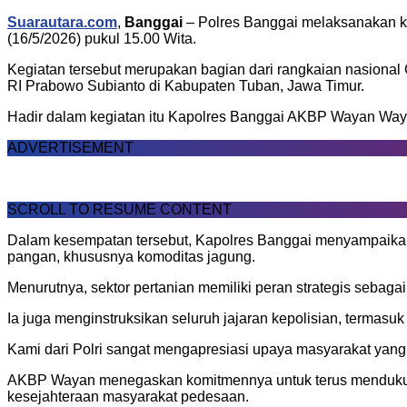
Suarautara.com
,
Banggai
– Polres Banggai melaksanakan keg
(16/5/2026) pukul 15.00 Wita.
Kegiatan tersebut merupakan bagian dari rangkaian nasiona
RI Prabowo Subianto di Kabupaten Tuban, Jawa Timur.
Hadir dalam kegiatan itu Kapolres Banggai AKBP Wayan Wayr
ADVERTISEMENT
SCROLL TO RESUME CONTENT
Dalam kesempatan tersebut, Kapolres Banggai menyampaikan
pangan, khususnya komoditas jagung.
Menurutnya, sektor pertanian memiliki peran strategis sebaga
Ia juga menginstruksikan seluruh jajaran kepolisian, termasu
Kami dari Polri sangat mengapresiasi upaya masyarakat yang
AKBP Wayan menegaskan komitmennya untuk terus mendukung
kesejahteraan masyarakat pedesaan.