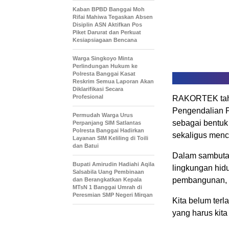
Kaban BPBD Banggai Moh
Rifai Mahiwa Tegaskan Absen
Disiplin ASN Aktifkan Pos
Piket Darurat dan Perkuat
Kesiapsiagaan Bencana
Warga Singkoyo Minta
Perlindungan Hukum ke
Polresta Banggai Kasat
Reskrim Semua Laporan Akan
Diklarifikasi Secara
Profesional
RAKORTEK tahun
Pengendalian P
Permudah Warga Urus
sebagai bentuk
Perpanjang SIM Satlantas
Polresta Banggai Hadirkan
sekaligus mencar
Layanan SIM Keliling di Toili
dan Batui
Dalam sambuta
Bupati Amirudin Hadiahi Aqila
lingkungan hid
Salsabila Uang Pembinaan
pembangunan, a
dan Berangkatkan Kepala
MTsN 1 Banggai Umrah di
Peresmian SMP Negeri Mirqan
Kita belum terl
yang harus kita 