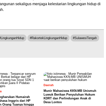
ngunan sekaligus menjaga kelestarian lingkungan hidup di
ah.
#LingkunganHidup
#RakortekLingkunganHidup
#SulawesiTengah
Daerah
Munir Mahasiswa KKN-MB Unismuh
sa
Luwuk Berikan Penyuluhan Hukum
ngharukan Humairah
KDRT dan Perlindungan Anak di
ahasa Inggris dari HP
Desa Lontos
n Orang Tuanya hingga