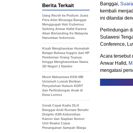
Banggai,
Suara
Berita Terkait
kembali menjad
Uang Receh ke Podium Juara
ini ditandai d
Fitra Atlet Binaraga Banggai
Menggugah Hati Gubernur
Sulteng Anwar Hafid Karena
Perlindungan d
Akan Bertanding Ke Malaysia
Sulawesi Tengah
Harumkan Indonesia
Conference, Lu
Kisah Mengharukan Humairah
Belajar Bahasa Inggris dari HP
Acara tersebut
Pemberian Orang Tuanya
hingga Mengharumkan Nama
Anwar Hafid,
M
SD Negeri 1 Nambo
mengatasi pers
Munir Mahasiswa KKN-MB
Unismuh Luwuk Berikan
Penyuluhan Hukum KDRT
dan Perlindungan Anak di
Desa Lontos
Gerak Cepat Kadis DLH
Banggai Andi Rustam Benahi
Disiplin ASN Kebersihan
Kantor dan Siapkan Nomor
Unit Reaksi Cepat
Penanganan Sampah Warga