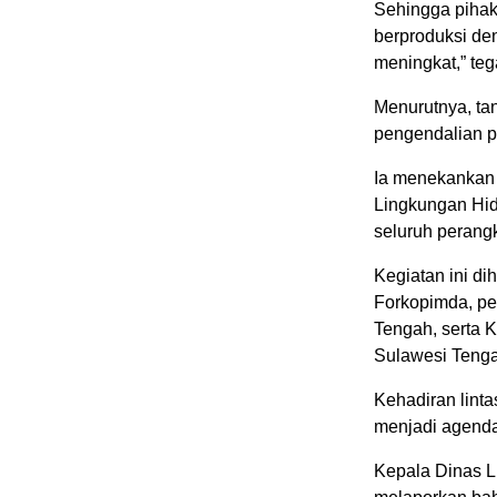
Sehingga pihak
berproduksi de
meningkat,” te
Menurutnya, ta
pengendalian p
Ia menekankan 
Lingkungan Hid
seluruh perang
Kegiatan ini di
Forkopimda, pe
Tengah, serta 
Sulawesi Teng
Kehadiran linta
menjadi agenda 
Kepala Dinas L