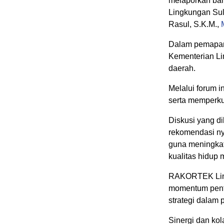
melaporkan ba
Lingkungan Sul
Rasul, S.K.M.,
Dalam pemapara
Kementerian Li
daerah.
Melalui forum 
serta memperkua
Diskusi yang 
rekomendasi ny
guna meningkat
kualitas hidup 
RAKORTEK Ling
momentum penti
strategi dalam 
Sinergi dan ko