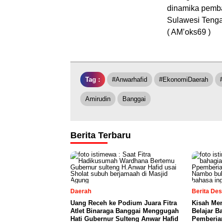
dinamika pemba
Sulawesi Teng
( AM’oks69 )
Tag :
#anwarhafid
#EkonomiDaerah
Amirudin
Banggai
Berita Terbaru
Daerah
Berita De
Uang Receh ke Podium Juara Fitra
Kisah Me
Atlet Binaraga Banggai Menggugah
Belajar B
Hati Gubernur Sulteng Anwar Hafid
Pemberia