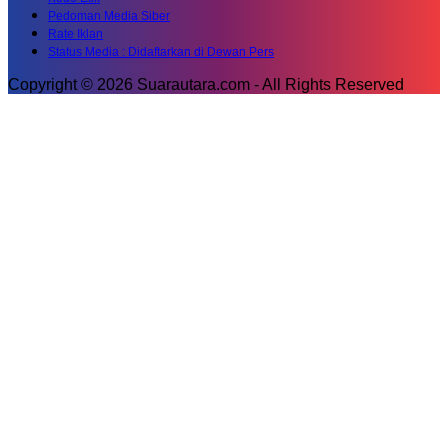
Pedoman Media Siber
Rate Iklan
Status Media : Didaftarkan di Dewan Pers
Copyright © 2026 Suarautara.com - All Rights Reserved