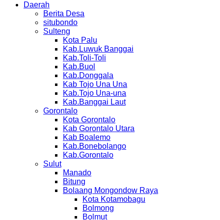
Daerah
Berita Desa
situbondo
Sulteng
Kota Palu
Kab.Luwuk Banggai
Kab.Toli-Toli
Kab.Buol
Kab.Donggala
Kab Tojo Una Una
Kab.Tojo Una-una
Kab.Banggai Laut
Gorontalo
Kota Gorontalo
Kab Gorontalo Utara
Kab Boalemo
Kab.Bonebolango
Kab.Gorontalo
Sulut
Manado
Bitung
Bolaang Mongondow Raya
Kota Kotamobagu
Bolmong
Bolmut