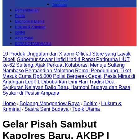
Tondano
Pemerintahan
Politik
Ekonomi & Bisnis
Hukum & Kriminal
OPINI
Advertorial
KOTA KOTAMOBAGU
10 Produk Unggulan dari Xiaomi Official Store yang Layak
Dibeli
Gubernur Anwar Hafid Hadiri Rapat Paripurna HUT
ke-62 Sulteng, Ajak Perkuat Kolaborasi Menuju Sulteng
Nambaso
Permandian Malotong Ramai Pengunjung, Tiket
Masuk Cuma Rp5.000
Polisi Bergerak Cepat, Pesta Miras di
Anjungan Leok 1 Dibubarkan Dini Hari
Tradisi Doa
Syukuran Nelayan Bailo Baru, Harmoni Budaya dan Rasa
Syukur di Pesisir Ampana
Home
/
Bolaang Mongondow Raya
/
Boltim
/
Hukum &
Kriminal
/
Sastra Seni Budaya
/
Topik Utama
Gelar Pisah Sambut
Kapolres Baru, AKBP I