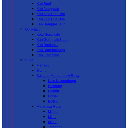
Kab.Buol
Kab.Donggala
Kab Tojo Una Una
Kab.Tojo Una-una
Kab.Banggai Laut
Gorontalo
Kota Gorontalo
Kab Gorontalo Utara
Kab Boalemo
Kab.Bonebolango
Kab.Gorontalo
Sulut
Manado
Bitung
Bolaang Mongondow Raya
Kota Kotamobagu
Bolmong
Bolmut
Bolsel
Boltim
Minahasa Raya
Minsel
Mitra
Minut
Tomohon