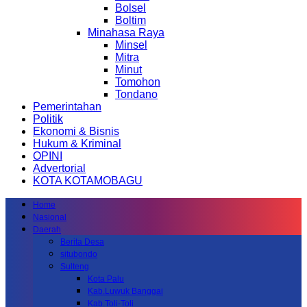
Bolsel
Boltim
Minahasa Raya
Minsel
Mitra
Minut
Tomohon
Tondano
Pemerintahan
Politik
Ekonomi & Bisnis
Hukum & Kriminal
OPINI
Advertorial
KOTA KOTAMOBAGU
Home
Nasional
Daerah
Berita Desa
situbondo
Sulteng
Kota Palu
Kab.Luwuk Banggai
Kab.Toli-Toli