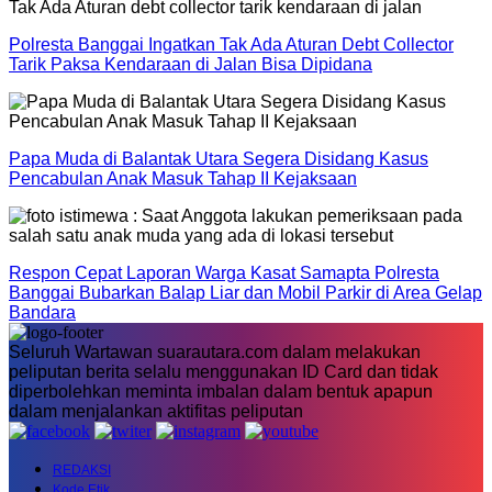
Polresta Banggai Ingatkan Tak Ada Aturan Debt Collector
Tarik Paksa Kendaraan di Jalan Bisa Dipidana
Papa Muda di Balantak Utara Segera Disidang Kasus
Pencabulan Anak Masuk Tahap II Kejaksaan
Respon Cepat Laporan Warga Kasat Samapta Polresta
Banggai Bubarkan Balap Liar dan Mobil Parkir di Area Gelap
Bandara
Seluruh Wartawan suarautara.com dalam melakukan
peliputan berita selalu menggunakan ID Card dan tidak
diperbolehkan meminta imbalan dalam bentuk apapun
dalam menjalankan aktifitas peliputan
REDAKSI
Kode Etik