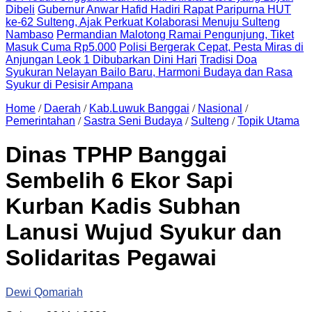
Dibeli
Gubernur Anwar Hafid Hadiri Rapat Paripurna HUT
ke-62 Sulteng, Ajak Perkuat Kolaborasi Menuju Sulteng
Nambaso
Permandian Malotong Ramai Pengunjung, Tiket
Masuk Cuma Rp5.000
Polisi Bergerak Cepat, Pesta Miras di
Anjungan Leok 1 Dibubarkan Dini Hari
Tradisi Doa
Syukuran Nelayan Bailo Baru, Harmoni Budaya dan Rasa
Syukur di Pesisir Ampana
Home
/
Daerah
/
Kab.Luwuk Banggai
/
Nasional
/
Pemerintahan
/
Sastra Seni Budaya
/
Sulteng
/
Topik Utama
Dinas TPHP Banggai
Sembelih 6 Ekor Sapi
Kurban Kadis Subhan
Lanusi Wujud Syukur dan
Solidaritas Pegawai
Dewi Qomariah