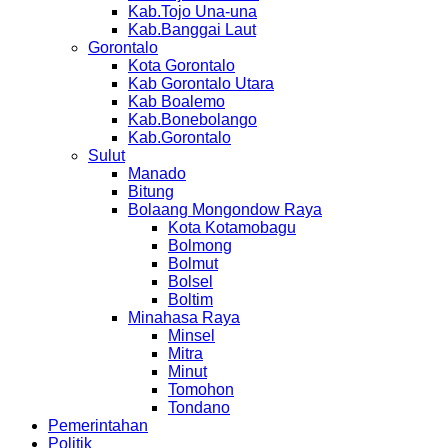
Kab.Tojo Una-una
Kab.Banggai Laut
Gorontalo
Kota Gorontalo
Kab Gorontalo Utara
Kab Boalemo
Kab.Bonebolango
Kab.Gorontalo
Sulut
Manado
Bitung
Bolaang Mongondow Raya
Kota Kotamobagu
Bolmong
Bolmut
Bolsel
Boltim
Minahasa Raya
Minsel
Mitra
Minut
Tomohon
Tondano
Pemerintahan
Politik