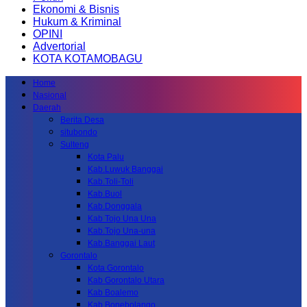
Ekonomi & Bisnis
Hukum & Kriminal
OPINI
Advertorial
KOTA KOTAMOBAGU
Home
Nasional
Daerah
Berita Desa
situbondo
Sulteng
Kota Palu
Kab.Luwuk Banggai
Kab.Toli-Toli
Kab.Buol
Kab.Donggala
Kab Tojo Una Una
Kab.Tojo Una-una
Kab.Banggai Laut
Gorontalo
Kota Gorontalo
Kab Gorontalo Utara
Kab Boalemo
Kab.Bonebolango