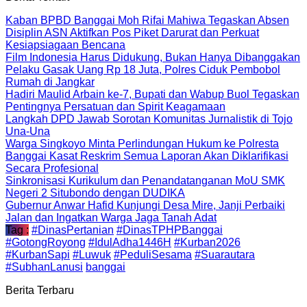
Kaban BPBD Banggai Moh Rifai Mahiwa Tegaskan Absen
Disiplin ASN Aktifkan Pos Piket Darurat dan Perkuat
Kesiapsiagaan Bencana
Film Indonesia Harus Didukung, Bukan Hanya Dibanggakan
Pelaku Gasak Uang Rp 18 Juta, Polres Ciduk Pembobol
Rumah di Jangkar
Hadiri Maulid Arbain ke-7, Bupati dan Wabup Buol Tegaskan
Pentingnya Persatuan dan Spirit Keagamaan
Langkah DPD Jawab Sorotan Komunitas Jurnalistik di Tojo
Una-Una
Warga Singkoyo Minta Perlindungan Hukum ke Polresta
Banggai Kasat Reskrim Semua Laporan Akan Diklarifikasi
Secara Profesional
Sinkronisasi Kurikulum dan Penandatanganan MoU SMK
Negeri 2 Situbondo dengan DUDIKA
Gubernur Anwar Hafid Kunjungi Desa Mire, Janji Perbaiki
Jalan dan Ingatkan Warga Jaga Tanah Adat
Tag :
#DinasPertanian
#DinasTPHPBanggai
#GotongRoyong
#IdulAdha1446H
#Kurban2026
#KurbanSapi
#Luwuk
#PeduliSesama
#Suarautara
#SubhanLanusi
banggai
Berita Terbaru