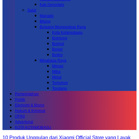
Kab.Gorontalo
Sulut
Manado
Bitung
Bolaang Mongondow Raya
Kota Kotamobagu
Bolmong
Bolmut
Bolsel
Boltim
Minahasa Raya
Minsel
Mitra
Minut
Tomohon
Tondano
Pemerintahan
Politik
Ekonomi & Bisnis
Hukum & Kriminal
OPINI
Advertorial
KOTA KOTAMOBAGU
10 Produk Unggulan dari Xiaomi Official Store yang Layak