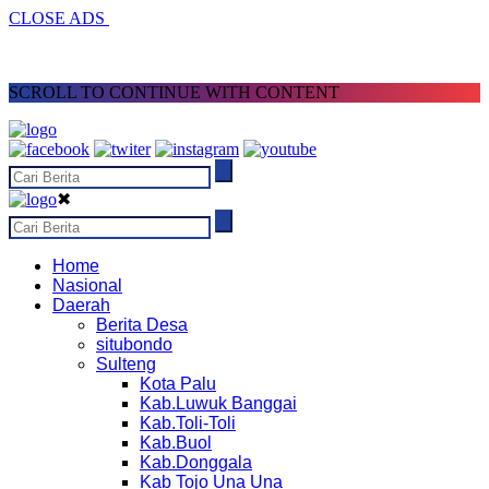
CLOSE ADS
SCROLL TO CONTINUE WITH CONTENT
✖
Home
Nasional
Daerah
Berita Desa
situbondo
Sulteng
Kota Palu
Kab.Luwuk Banggai
Kab.Toli-Toli
Kab.Buol
Kab.Donggala
Kab Tojo Una Una