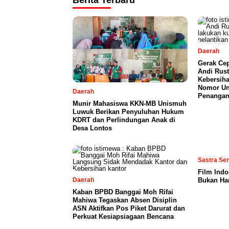
Berita Terbaru
Daerah
Gerak Ce
Andi Rust
Kebersiha
Nomor Uni
Daerah
Penangan
Munir Mahasiswa KKN-MB Unismuh
Luwuk Berikan Penyuluhan Hukum
KDRT dan Perlindungan Anak di
Desa Lontos
Sastra Se
Film Indo
Daerah
Bukan Ha
Kaban BPBD Banggai Moh Rifai
Mahiwa Tegaskan Absen Disiplin
ASN Aktifkan Pos Piket Darurat dan
Perkuat Kesiapsiagaan Bencana