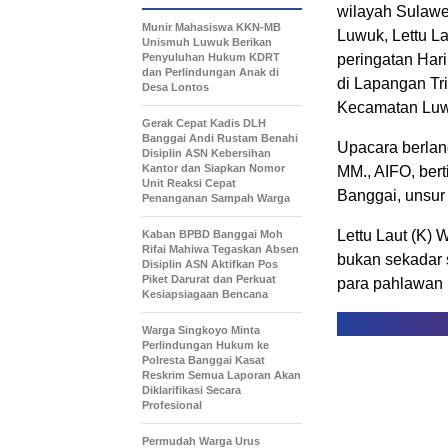
wilayah Sulaw
Munir Mahasiswa KKN-MB
Luwuk, Lettu La
Unismuh Luwuk Berikan
Penyuluhan Hukum KDRT
peringatan Har
dan Perlindungan Anak di
di Lapangan Tr
Desa Lontos
Kecamatan Luwu
Gerak Cepat Kadis DLH
Banggai Andi Rustam Benahi
Upacara berlang
Disiplin ASN Kebersihan
Kantor dan Siapkan Nomor
MM., AIFO, ber
Unit Reaksi Cepat
Banggai, unsur
Penanganan Sampah Warga
Lettu Laut (K) 
Kaban BPBD Banggai Moh
Rifai Mahiwa Tegaskan Absen
bukan sekadar 
Disiplin ASN Aktifkan Pos
Piket Darurat dan Perkuat
para pahlawan
Kesiapsiagaan Bencana
Warga Singkoyo Minta
Perlindungan Hukum ke
Polresta Banggai Kasat
Reskrim Semua Laporan Akan
Diklarifikasi Secara
Profesional
Permudah Warga Urus