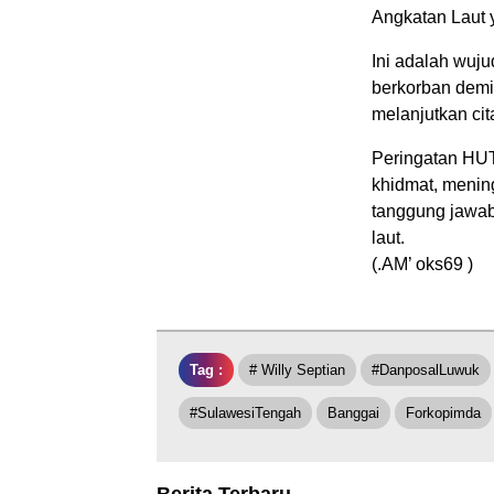
Angkatan Laut 
Ini adalah wuj
berkorban demi
melanjutkan cit
Peringatan HUT
khidmat, menin
tanggung jawab
laut.
(.AM’ oks69 )
Tag :
# Willy Septian
#DanposalLuwuk
#SulawesiTengah
Banggai
Forkopimda