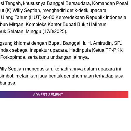
esi Tengah, khususnya Banggai Bersaudara, Komandan Posal
ut (K) Willy Septian, menghadiri detik-detik upacara
i Ulang Tahun (HUT) ke-80 Kemerdekaan Republik Indonesia
ibun Mirqan, Kompleks Kantor Bupati Bukit Halimun,
k Selatan, Minggu (17/8/2025).
sung khidmat dengan Bupati Banggai, Ir. H. Amirudin, SP.,
tindak sebagai inspektur upacara. Hadir pula Ketua TP-PKK
 Forkopimda, serta tamu undangan lainnya.
Willy Septian menegaskan, kehadirannya dalam upacara ini
simbol, melainkan juga bentuk penghormatan terhadap jasa
 bangsa.
ADVERTISEMENT