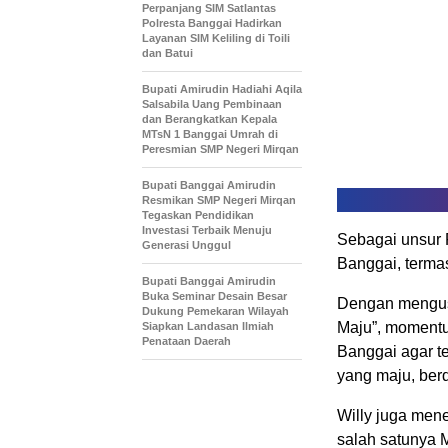
Perpanjang SIM Satlantas
Polresta Banggai Hadirkan
Layanan SIM Keliling di Toili
dan Batui
Bupati Amirudin Hadiahi Aqila
Salsabila Uang Pembinaan
dan Berangkatkan Kepala
MTsN 1 Banggai Umrah di
Peresmian SMP Negeri Mirqan
Bupati Banggai Amirudin
Resmikan SMP Negeri Mirqan
Tegaskan Pendidikan
Investasi Terbaik Menuju
Sebagai unsur 
Generasi Unggul
Banggai, terma
Bupati Banggai Amirudin
Buka Seminar Desain Besar
Dengan mengusu
Dukung Pemekaran Wilayah
Maju”, momentu
Siapkan Landasan Ilmiah
Penataan Daerah
Banggai agar t
yang maju, berd
Willy juga men
salah satunya 