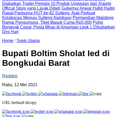
Diabaikan Trader Pemula
10 Produk Unggulan dari Xiaomi
Official Store yang Layak Dibeli
Gubernur Anwar Hafid Hadiri
Rapat Paripurna HUT ke-62 Sulteng, Ajak Perkuat
Kolaborasi Menuju Sulteng Nambaso
Permandian Malotong
Ramai Pengunjung, Tiket Masuk Cuma Rp5.000
Polisi
Bergerak Cepat, Pesta Miras di Anjungan Leok 1 Dibubarkan
Dini Hari
Home
/
Topik Utama
Bupati Boltim Sholat Ied di
Bongkudai Barat
Redaksi
Rabu, 12 Mei 2021
URL berhasil dicopy