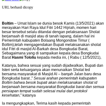
URL berhasil dicopy
Boltim
– Umat Islam se dunia besok Kamis (13/5/2021) akan
merayakan Hari Raya Idul Fitri 1442 Hijriah, momen hari
besar tersebut selalu ditandai dengan pelaksanaan Sholat
berjamaah di masjid atau di tanah lapang, dalam hal ini
Pemerintah kabupaten Bolaang Mongondow Timur (
Boltim),telah mengagendakan Bupati melaksanakan sholat
idul Fitri di masjid Al-Barkah desa Bongkudai Barat,
Sebagaimana yang di sampaikan kepala desa Bongkudai
Barat
Hasmi Tololiu
kepada media ini, ( Rabu ( 12/5/2021),
Katanya, bahwa sesuai yang sudah dijadwalkan, Bupati dan
Isteri serta keluarganya akan menunaikan Sholat Ied
bersama masyarakat di Masjid Al – barqah Jalan baru desa
Bongkudai barat ,”
Sesuai arahan pemerintah kabupaten
Boltim bahwa besok bupati akan melaksanakan sholat id
berjamaah bersama masyarakat Bongkudai barat dan semua
persiapan tempat sudah selesai mulai dari protokol
kesehatan,
” katanya
Ia mengungkapkan, Terima kasih kepada pemerintah