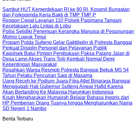
Sambut HUT Kemerdekaan RI ke 80 RI, Koramil Bungatan
dan Forkopimda Kerja Bakti di TMP TMP P
Respon Cepat Layanan 110 Polsek Pagimana Tangani
Kecelakaan Lalu Lintas di Lobu
Polisi Selidiki Penemuan Kerangka Manusia di Pegunungan
Molino Luwuk Timur
Propam Polda Sulteng Gelar Gaktibplin di Polresta Banggai
Perkuat Disiplin Personel dan Pelayanan Publik
Kapolsek Batui Pimpin Pembukaan Paksa Palang Jalan di
Desa Lamo Akses Trans Toili Kembali Normal Demi
Kepentingan Masyarakat
Resahkan Warga Resmob Polresta Banggai Bekuk MS 54
Tahun Pelaku Pencurian Sapi di Masama
Uang Receh ke Podium Juara Fitra Atlet Binaraga Banggai
Menggugah Hati Gubernur Sulteng Anwar Hafid Karena
Akan Bertanding Ke Malaysia Harumkan Indonesia
Kisah Mengharukan Humairah Belajar Bahasa Inggris dari
HP Pemberian Orang Tuanya hingga Mengharumkan Nama
SD Negeri 1 Nambo
Berita Terbaru