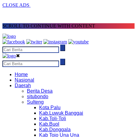
CLOSE ADS
SCROLL TO CONTINUE WITH CONTENT
✖
Home
Nasional
Daerah
Berita Desa
situbondo
Sulteng
Kota Palu
Kab.Luwuk Banggai
Kab.Toli-Toli
Kab.Buol
Kab.Donggala
Kab Tojo Una Una