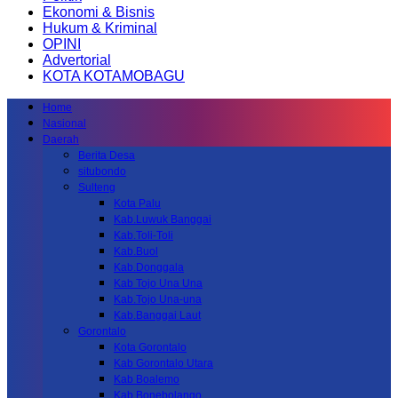
Ekonomi & Bisnis
Hukum & Kriminal
OPINI
Advertorial
KOTA KOTAMOBAGU
Home
Nasional
Daerah
Berita Desa
situbondo
Sulteng
Kota Palu
Kab.Luwuk Banggai
Kab.Toli-Toli
Kab.Buol
Kab.Donggala
Kab Tojo Una Una
Kab.Tojo Una-una
Kab.Banggai Laut
Gorontalo
Kota Gorontalo
Kab Gorontalo Utara
Kab Boalemo
Kab.Bonebolango