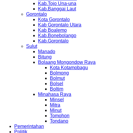
Kab.Tojo Una-una
Kab.Banggai Laut
Gorontalo
Kota Gorontalo
Kab Gorontalo Utara
Kab Boalemo
Kab.Bonebolango
Kab.Gorontalo
Sulut
Manado
Bitung
Bolaang Mongondow Raya
Kota Kotamobagu
Bolmong
Bolmut
Bolsel
Boltim
Minahasa Raya
Minsel
Mitra
Minut
Tomohon
Tondano
Pemerintahan
Politik