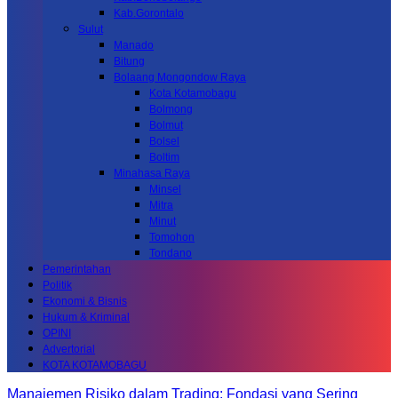
Kab.Gorontalo
Sulut
Manado
Bitung
Bolaang Mongondow Raya
Kota Kotamobagu
Bolmong
Bolmut
Bolsel
Boltim
Minahasa Raya
Minsel
Mitra
Minut
Tomohon
Tondano
Pemerintahan
Politik
Ekonomi & Bisnis
Hukum & Kriminal
OPINI
Advertorial
KOTA KOTAMOBAGU
Manajemen Risiko dalam Trading: Fondasi yang Sering