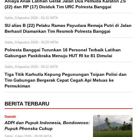
Aniaya Anak Latihan Gerak Jalan Dua Pemuda Karaton ZS
(22) dan RP (17) Diciduk Tim URC Polresta Banggai
Sabtu, 8 Agustus 2026 - 01:11 WITA
SU alias B (22) Pelaku Ramas Payudara Remaja Putri di Jalan
Berhasil Diamankan Tim Resmob Polresta Banggai
Sabtu, 8 Agustus 2026 - 00:20 WITA
Polresta Banggai Turunkan 16 Personel Terbaik Latihan
Gabungan Paskibraka Menuju HUT RI ke 81 Dimulai
Sabtu, 8 Agustus 2026 - 00:11 WITA
Tiga Titik Karhutla Kepung Pegunungan Toipan Polisi dan
Tim Gabungan Bergerak Cepat Cegah Api Meluas ke
Permukiman
BERITA TERBARU
Daerah
ADPI dan Pupuk Indonesia, Bondowoso:
Pupuk Phonska Cukup
Sabtu, 8 Agu 2026 - 06:06 WITA