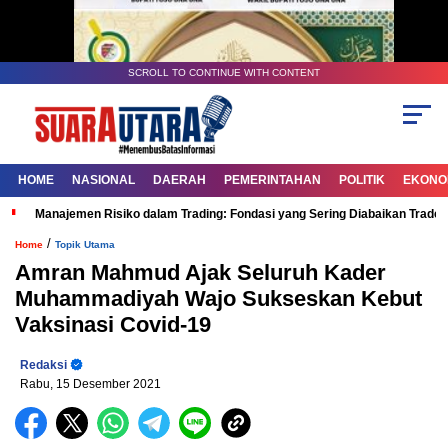
SCROLL TO CONTINUE WITH CONTENT
HOME
NASIONAL
DAERAH
PEMERINTAHAN
POLITIK
EKONOM
Manajemen Risiko dalam Trading: Fondasi yang Sering Diabaikan Trade
/
Home
Topik Utama
Amran Mahmud Ajak Seluruh Kader
Muhammadiyah Wajo Sukseskan Kebut
Vaksinasi Covid-19
Redaksi
Rabu, 15 Desember 2021