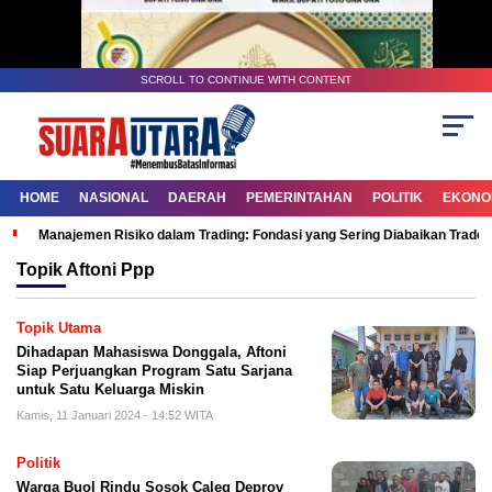
SCROLL TO CONTINUE WITH CONTENT
HOME
NASIONAL
DAERAH
PEMERINTAHAN
POLITIK
EKONOM
Manajemen Risiko dalam Trading: Fondasi yang Sering Diabaikan Trade
Topik
Aftoni Ppp
Topik Utama
Dihadapan Mahasiswa Donggala, Aftoni
Siap Perjuangkan Program Satu Sarjana
untuk Satu Keluarga Miskin
Kamis, 11 Januari 2024 - 14:52 WITA
Politik
Warga Buol Rindu Sosok Caleg Deprov