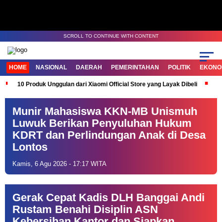
SCROLL TO CONTINUE WITH CONTENT
HOME
NASIONAL
DAERAH
PEMERINTAHAN
POLITIK
EKONOM
10 Produk Unggulan dari Xiaomi Official Store yang Layak Dibeli
G
Munir Mahasiswa KKN-MB Unismuh
Luwuk Berikan Penyuluhan Hukum
KDRT dan Perlindungan Anak di Desa
Lontos
Kamis, 6 Agu 2026 - 17:17 WITA
Gerak Cepat Kadis DLH Banggai Andi
Rustam Benahi Disiplin ASN
Kebersihan Kantor dan Siapkan