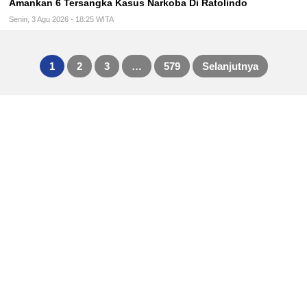
Amankan 6 Tersangka Kasus Narkoba Di Ratolindo
Senin, 3 Agu 2026 - 18:25 WITA
1
2
3
…
579
Selanjutnya
Paginasi
pos