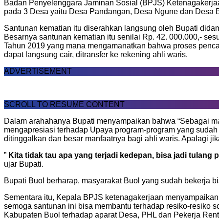
Badan Penyelenggara Jaminan Sosial (BPJS) Ketenagakerjaa
pada 3 Desa yaitu Desa Pandangan, Desa Ngune dan Desa B
Santunan kematian itu diserahkan langsung oleh Bupati did
Besarnya santunan kematian itu senilai Rp. 42. 000.000,- 
Tahun 2019 yang mana mengamanatkan bahwa proses pencaira
dapat langsung cair, ditransfer ke rekening ahli waris.
ADVERTISEMENT
SCROLL TO RESUME CONTENT
Dalam arahahanya Bupati menyampaikan bahwa “Sebagai manusi
mengapresiasi terhadap Upaya program-program yang sudah 
ditinggalkan dan besar manfaatnya bagi ahli waris. Apalagi j
”
Kita tidak tau apa yang terjadi kedepan, bisa jadi tula
ujar Bupati.
Bupati Buol berharap, masyarakat Buol yang sudah bekerja bis
Sementara itu, Kepala BPJS ketenagakerjaan menyampaikan 
semoga santunan ini bisa membantu terhadap resiko-resiko so
Kabupaten Buol terhadap aparat Desa, PHL dan Pekerja Rent