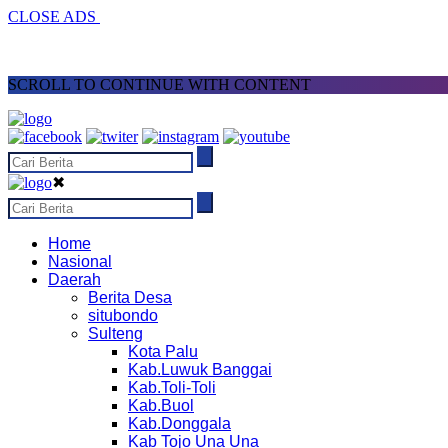
CLOSE ADS
SCROLL TO CONTINUE WITH CONTENT
✖
Home
Nasional
Daerah
Berita Desa
situbondo
Sulteng
Kota Palu
Kab.Luwuk Banggai
Kab.Toli-Toli
Kab.Buol
Kab.Donggala
Kab Tojo Una Una