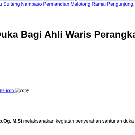
uju Sulteng Nambaso
Permandian Malotong Ramai Pengunjung,
uka Bagi Ahli Waris Perangk
p.Og, M.Si
melaksanakan kegiatan penyerahan santunan duka b