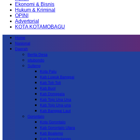
Ekonomi & Bisnis
Hukum & Kriminal
OPINI
Advertorial
KOTA KOTAMOBAGU
Home
Nasional
Daerah
Berita Desa
situbondo
Sulteng
Kota Palu
Kab.Luwuk Banggai
Kab.Toli-Toli
Kab.Buol
Kab.Donggala
Kab Tojo Una Una
Kab.Tojo Una-una
Kab.Banggai Laut
Gorontalo
Kota Gorontalo
Kab Gorontalo Utara
Kab Boalemo
Kab.Bonebolango