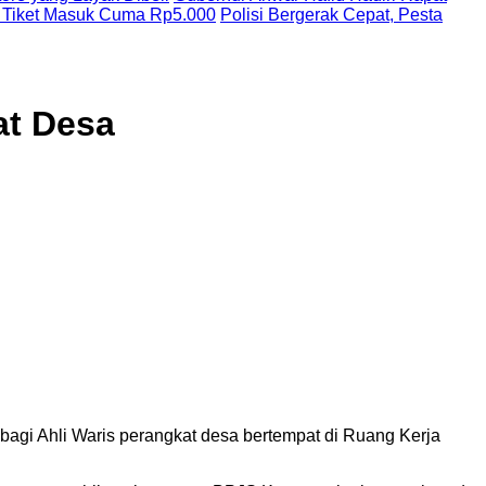
 Tiket Masuk Cuma Rp5.000
Polisi Bergerak Cepat, Pesta
at Desa
agi Ahli Waris perangkat desa bertempat di Ruang Kerja