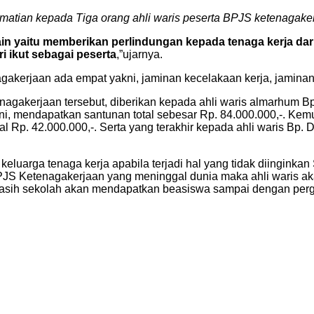
matian kepada Tiga orang ahli waris peserta BPJS ketenagaker
lain yaitu memberikan perlindungan kepada tenaga kerja dari 
 ikut sebagai peserta
,”ujarnya.
akerjaan ada empat yakni, jaminan kecelakaan kerja, jaminan 
gakerjaan tersebut, diberikan kepada ahli waris almarhum 
ni, mendapatkan santunan total sebesar Rp. 84.000.000,-. Ke
 Rp. 42.000.000,-. Serta yang terakhir kepada ahli waris B
keluarga tenaga kerja apabila terjadi hal yang tidak diingin
 BPJS Ketenagakerjaan yang meninggal dunia maka ahli waris a
sih sekolah akan mendapatkan beasiswa sampai dengan pergur