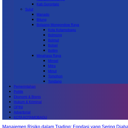
Kab.Gorontalo
Sulut
Manado
Bitung
Bolaang Mongondow Raya
Kota Kotamobagu
Bolmong
Bolmut
Bolsel
Boltim
Minahasa Raya
Minsel
Mitra
Minut
Tomohon
Tondano
Pemerintahan
Politik
Ekonomi & Bisnis
Hukum & Kriminal
OPINI
Advertorial
KOTA KOTAMOBAGU
Manajemen Risiko dalam Trading: Fondasi yang Sering Diab