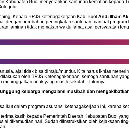
n Kabupaten Buol menyerahkan santunan kematian kepada Tig
otugolu.
ampingi Kepala BPJS ketenagakerjaan Kab. Buol
Andi Ilham Ak
sesuai dengan perubahan peningkatan santunan manfaat progra
n jaminan tidak memakan waktu lama, asal persyaratan lengk
a, ajal tidak bisa dimaju/mundur. Kita harus ikhlas menerim
dilakukan oleh BPJS Ketenagakerjaan, semoga santunan yang 
ika meninggalkan anak yang masih sekolah ” tuturnya
ng punggung keluarga mengalami musibah dan mengakibatkan 
a ikut dalam program asuransi ketenagakerjaan ini, karena kec
terima kasih kepada Pemerintah Daerah Kabupaten Buol yang
sial dikemudian hari. Sudah diinstruksikan oleh kejaksaan ti
an.