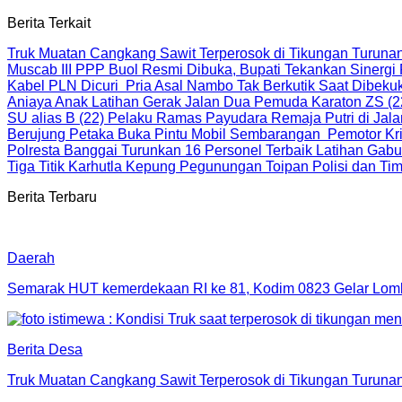
Berita Terkait
Truk Muatan Cangkang Sawit Terperosok di Tikungan Turun
Muscab III PPP Buol Resmi Dibuka, Bupati Tekankan Sinergi
Kabel PLN Dicuri Pria Asal Nambo Tak Berkutik Saat Dibek
Aniaya Anak Latihan Gerak Jalan Dua Pemuda Karaton ZS (2
SU alias B (22) Pelaku Ramas Payudara Remaja Putri di Jal
Berujung Petaka Buka Pintu Mobil Sembarangan Pemotor Kriti
Polresta Banggai Turunkan 16 Personel Terbaik Latihan Gab
Tiga Titik Karhutla Kepung Pegunungan Toipan Polisi dan 
Berita Terbaru
Daerah
Semarak HUT kemerdekaan RI ke 81, Kodim 0823 Gelar Lom
Berita Desa
Truk Muatan Cangkang Sawit Terperosok di Tikungan Turun