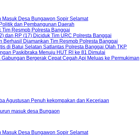
an Masuk Desa Bungawon Sopir Selamat
 Politik dan Pembangunan Daerah
uk Tim Resmob Polresta Banggai
2) dan RP (17) Diciduk Tim URC Polresta Banggai
an Berhasil Diamankan Tim Resmob Polresta Banggai
s di Batui Selatan Satlantas Polresta Banggai Olah TKP
ungan Paskibraka Menuju HUT RI ke 81 Dimulai
Tim Gabungan Bergerak Cepat Cegah Api Meluas ke Permukiman
ba Agustusan Penuh kekompakan dan Keceriaan
an Masuk Desa Bungawon Sopir Selamat