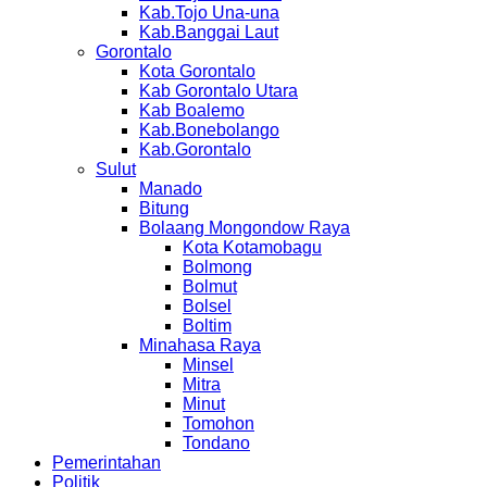
Kab.Tojo Una-una
Kab.Banggai Laut
Gorontalo
Kota Gorontalo
Kab Gorontalo Utara
Kab Boalemo
Kab.Bonebolango
Kab.Gorontalo
Sulut
Manado
Bitung
Bolaang Mongondow Raya
Kota Kotamobagu
Bolmong
Bolmut
Bolsel
Boltim
Minahasa Raya
Minsel
Mitra
Minut
Tomohon
Tondano
Pemerintahan
Politik