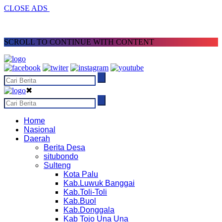
CLOSE ADS
SCROLL TO CONTINUE WITH CONTENT
✖
Home
Nasional
Daerah
Berita Desa
situbondo
Sulteng
Kota Palu
Kab.Luwuk Banggai
Kab.Toli-Toli
Kab.Buol
Kab.Donggala
Kab Tojo Una Una