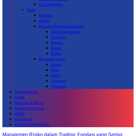
Kab.Gorontalo
Sulut
Manado
Bitung
Bolaang Mongondow Raya
Kota Kotamobagu
Bolmong
Bolmut
Bolsel
Boltim
Minahasa Raya
Minsel
Mitra
Minut
Tomohon
Tondano
Pemerintahan
Politik
Ekonomi & Bisnis
Hukum & Kriminal
OPINI
Advertorial
KOTA KOTAMOBAGU
Manajemen Risiko dalam Trading: Fondasi yang Sering