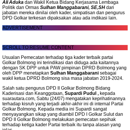
Ali Aduka
dan Wakil Ketua Bidang Kerjasama Lembaga
Politik dan Ormas
Sulhan Manggabarani, SE,SH
dari
jabatan mereka dinilai oleh kader, simpatisan dan pengurus
DPD Golkar terkesan dipaksakan atau ada indikasi lain.
ADVERTISEMENT
SCROLL TO RESUME CONTENT
Usualan Pemecatan terhadap tiga kader terbaik partai
Golkar Bolmong ini terindikasi dan diduga ada kaitannya
dengan SK DPP untuk PAW pimpinan DPRD Bolmong yang
oleh DPP menetapkan
Sulhan Manggabarani
sebagai
wakil ketua DPRD Bolmong sisa masa jabatan 2019-2024.
Salah satu pengurus DPD II Golkar Bolmong Bidang
Kaderisasi dan Keanggotaan,
Supardi Pudul ,
kepada
suarautara.com, Sabtu (24/07) mengatakan keprihatinannya
terhadap kisruh yang terjadi akhir-akhir ini di internal Partai
Golkar Bolmong. Kepada media ini Supardi sangat
menyayangkan sikap yang diambil DPD I Golkar Sulut dan
DPD II Golkar Bolmong melakukan pemecatan sepihak
terhadap ketiga kader Partai terbaik itu tanpa alasan yang
jelas.