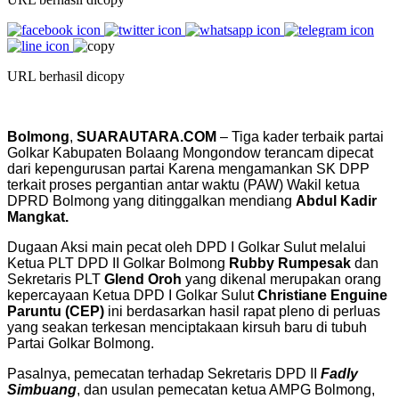
URL berhasil dicopy
Bolmong
,
SUARAUTARA.COM
– Tiga kader terbaik partai
Golkar Kabupaten Bolaang Mongondow terancam dipecat
dari kepengurusan partai Karena mengamankan SK DPP
terkait proses pergantian antar waktu (PAW) Wakil ketua
DPRD Bolmong yang ditinggalkan mendiang
Abdul Kadir
Mangkat.
Dugaan Aksi main pecat oleh DPD I Golkar Sulut melalui
Ketua PLT DPD II Golkar Bolmong
Rubby Rumpesak
dan
Sekretaris PLT
Glend Oroh
yang dikenal merupakan orang
kepercayaan Ketua DPD I Golkar Sulut
Christiane Enguine
Paruntu (CEP)
ini berdasarkan hasil rapat pleno di perluas
yang seakan terkesan menciptakaan kirsuh baru di tubuh
Partai Golkar Bolmong.
Pasalnya, pemecatan terhadap Sekretaris DPD II
Fadly
Simbuang
, dan usulan pemecatan ketua AMPG Bolmong,