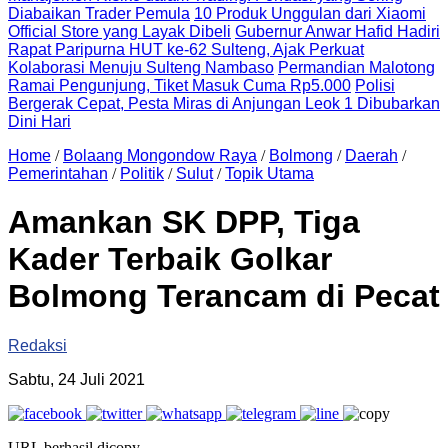
Diabaikan Trader Pemula
10 Produk Unggulan dari Xiaomi
Official Store yang Layak Dibeli
Gubernur Anwar Hafid Hadiri
Rapat Paripurna HUT ke-62 Sulteng, Ajak Perkuat
Kolaborasi Menuju Sulteng Nambaso
Permandian Malotong
Ramai Pengunjung, Tiket Masuk Cuma Rp5.000
Polisi
Bergerak Cepat, Pesta Miras di Anjungan Leok 1 Dibubarkan
Dini Hari
Home
/
Bolaang Mongondow Raya
/
Bolmong
/
Daerah
/
Pemerintahan
/
Politik
/
Sulut
/
Topik Utama
Amankan SK DPP, Tiga
Kader Terbaik Golkar
Bolmong Terancam di Pecat
Redaksi
Sabtu, 24 Juli 2021
URL berhasil dicopy