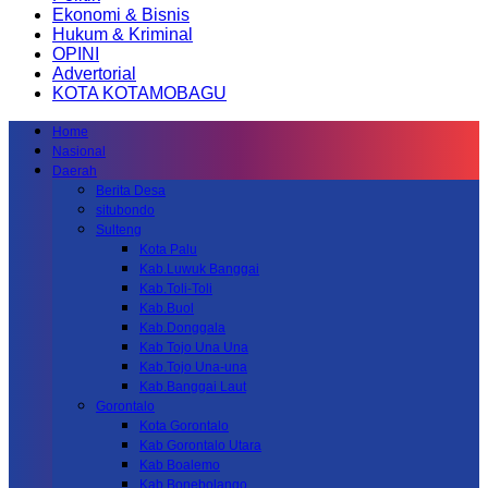
Ekonomi & Bisnis
Hukum & Kriminal
OPINI
Advertorial
KOTA KOTAMOBAGU
Home
Nasional
Daerah
Berita Desa
situbondo
Sulteng
Kota Palu
Kab.Luwuk Banggai
Kab.Toli-Toli
Kab.Buol
Kab.Donggala
Kab Tojo Una Una
Kab.Tojo Una-una
Kab.Banggai Laut
Gorontalo
Kota Gorontalo
Kab Gorontalo Utara
Kab Boalemo
Kab.Bonebolango