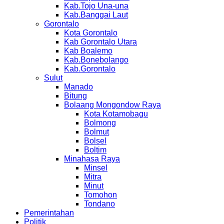
Kab.Tojo Una-una
Kab.Banggai Laut
Gorontalo
Kota Gorontalo
Kab Gorontalo Utara
Kab Boalemo
Kab.Bonebolango
Kab.Gorontalo
Sulut
Manado
Bitung
Bolaang Mongondow Raya
Kota Kotamobagu
Bolmong
Bolmut
Bolsel
Boltim
Minahasa Raya
Minsel
Mitra
Minut
Tomohon
Tondano
Pemerintahan
Politik