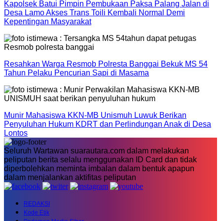
Kapolsek Batui Pimpin Pembukaan Paksa Palang Jalan di
Desa Lamo Akses Trans Toili Kembali Normal Demi
Kepentingan Masyarakat
Resahkan Warga Resmob Polresta Banggai Bekuk MS 54
Tahun Pelaku Pencurian Sapi di Masama
Munir Mahasiswa KKN-MB Unismuh Luwuk Berikan
Penyuluhan Hukum KDRT dan Perlindungan Anak di Desa
Lontos
Seluruh Wartawan suarautara.com dalam melakukan
peliputan berita selalu menggunakan ID Card dan tidak
diperbolehkan meminta imbalan dalam bentuk apapun
dalam menjalankan aktifitas peliputan
REDAKSI
Kode Etik