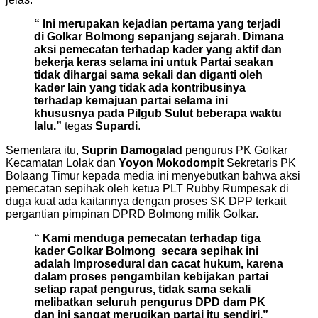
“ Ini merupakan kejadian pertama yang terjadi
di Golkar Bolmong sepanjang sejarah. Dimana
aksi pemecatan terhadap kader yang aktif dan
bekerja keras selama ini untuk Partai seakan
tidak dihargai sama sekali dan diganti oleh
kader lain yang tidak ada kontribusinya
terhadap kemajuan partai selama ini
khususnya pada Pilgub Sulut beberapa waktu
lalu.”
tegas
Supardi
.
Sementara itu,
Suprin Damogalad
pengurus PK Golkar
Kecamatan Lolak dan
Yoyon Mokodompit
Sekretaris PK
Bolaang Timur kepada media ini menyebutkan bahwa aksi
pemecatan sepihak oleh ketua PLT Rubby Rumpesak di
duga kuat ada kaitannya dengan proses SK DPP terkait
pergantian pimpinan DPRD Bolmong milik Golkar.
“ Kami menduga pemecatan terhadap tiga
kader Golkar Bolmong secara sepihak ini
adalah Improsedural dan cacat hukum, karena
dalam proses pengambilan kebijakan partai
setiap rapat pengurus, tidak sama sekali
melibatkan seluruh pengurus DPD dam PK
dan ini sangat merugikan partai itu sendiri,”